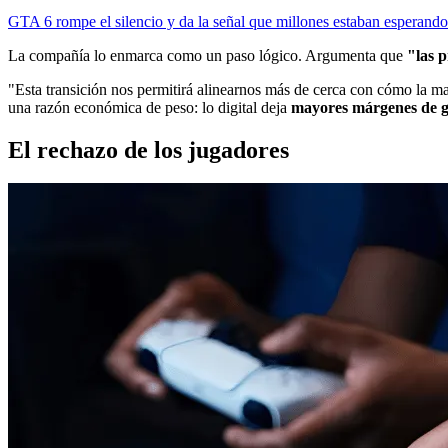
GTA 6 rompe el silencio y da la señal que millones estaban esperando
La compañía lo enmarca como un paso lógico. Argumenta que
"las 
"Esta transición nos permitirá alinearnos más de cerca con cómo la ma
una razón económica de peso: lo digital deja
mayores márgenes de 
El rechazo de los jugadores