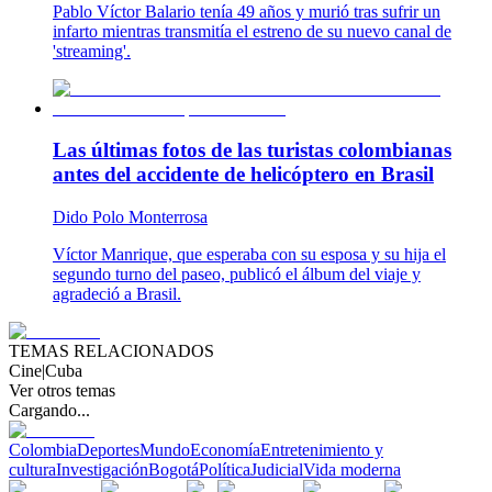
Pablo Víctor Balario tenía 49 años y murió tras sufrir un
infarto mientras transmitía el estreno de su nuevo canal de
'streaming'.
Las últimas fotos de las turistas colombianas
antes del accidente de helicóptero en Brasil
Dido Polo Monterrosa
Víctor Manrique, que esperaba con su esposa y su hija el
segundo turno del paseo, publicó el álbum del viaje y
agradeció a Brasil.
TEMAS RELACIONADOS
Cine
|
Cuba
Ver otros temas
Cargando...
Colombia
Deportes
Mundo
Economía
Entretenimiento y
cultura
Investigación
Bogotá
Política
Judicial
Vida moderna