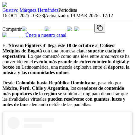
Gustavo Márquez Hernández
Periodista
16 OCT 2025 - 03:33
|
Actualizado:
19 MAR 2026 - 17:12
Compartir
Únete a nuestro canal
El '
Stream Fighters 4'
llega este
18 de octubre
al
Coliseo
Medplus de Bogotá
con una promesa clara:
superar cualquier
expectativa
. Lo que comenzó como una idea entre
streamers
se ha
convertido en el
evento más grande de entretenimiento digital y
boxeo
en Latinoamérica, una mezcla explosiva entre el
deporte, la
música y las comunidades online.
Desde
Colombia hasta República Dominicana
, pasando por
México, Perú, Chile y Argentina
, los
creadores de contenido
más populares de la región
se subirán al ring para demostrar que
las rivalidades virtuales
pueden resolverse con guantes, luces y
miles de fans
alentando detrás de las pantallas.