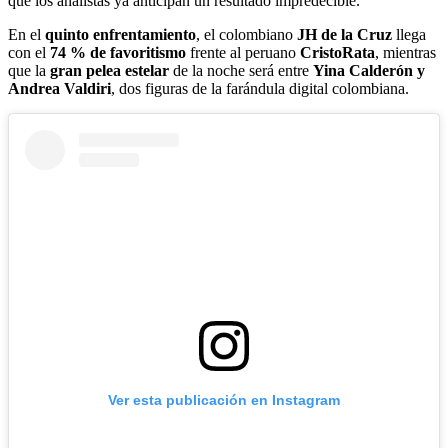
que los analistas ya anticipan un resultado impredecible.
En el
quinto enfrentamiento
, el colombiano
JH de la Cruz
llega
con el
74 % de favoritismo
frente al peruano
CristoRata
, mientras
que la
gran pelea estelar
de la noche será entre
Yina Calderón y
Andrea Valdiri
, dos figuras de la farándula digital colombiana.
Ver esta publicación en Instagram