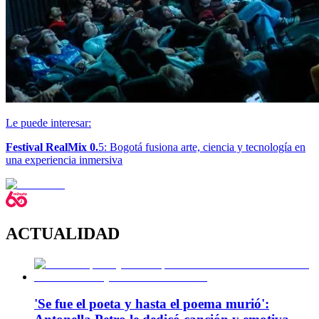
Le puede interesar:
Festival RealMix 0.
5: Bogotá fusiona arte, ciencia y tecnología en
una experiencia inmersiva
ACTUALIDAD
'Se fue el poeta y hasta el poema murió':