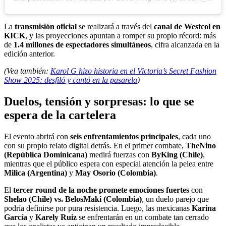
La
transmisión oficial
se realizará a través del
canal de Westcol en
KICK
, y las proyecciones apuntan a romper su propio récord: más
de
1.4 millones de espectadores simultáneos
, cifra alcanzada en la
edición anterior.
(Vea también:
Karol G hizo historia en el Victoria’s Secret Fashion
Show 2025: desfiló y cantó en la pasarela
)
Duelos, tensión y sorpresas: lo que se
espera de la cartelera
El evento abrirá con
seis enfrentamientos principales
, cada uno
con su propio relato digital detrás. En el primer combate,
TheNino
(República Dominicana)
medirá fuerzas con
ByKing (Chile)
,
mientras que el público espera con especial atención la pelea entre
Milica (Argentina)
y
May Osorio (Colombia)
.
El
tercer round de la noche promete emociones fuertes
con
Shelao (Chile) vs. BelosMaki (Colombia)
, un duelo parejo que
podría definirse por pura resistencia. Luego, las mexicanas
Karina
García
y
Karely Ruiz
se enfrentarán en un combate tan cerrado