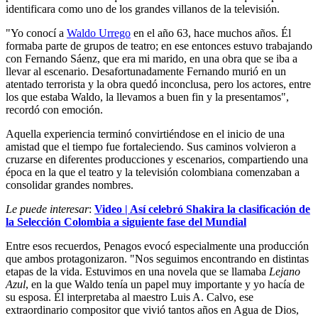
identificara como uno de los grandes villanos de la televisión.
"Yo conocí a
Waldo Urrego
en el año 63, hace muchos años. Él
formaba parte de grupos de teatro; en ese entonces estuvo trabajando
con Fernando Sáenz, que era mi marido, en una obra que se iba a
llevar al escenario. Desafortunadamente Fernando murió en un
atentado terrorista y la obra quedó inconclusa, pero los actores, entre
los que estaba Waldo, la llevamos a buen fin y la presentamos",
recordó con emoción.
Aquella experiencia terminó convirtiéndose en el inicio de una
amistad que el tiempo fue fortaleciendo. Sus caminos volvieron a
cruzarse en diferentes producciones y escenarios, compartiendo una
época en la que el teatro y la televisión colombiana comenzaban a
consolidar grandes nombres.
Le puede interesar
:
Video | Así celebró Shakira la clasificación de
la Selección Colombia a siguiente fase del Mundial
Entre esos recuerdos, Penagos evocó especialmente una producción
que ambos protagonizaron. "Nos seguimos encontrando en distintas
etapas de la vida. Estuvimos en una novela que se llamaba
Lejano
Azul
, en la que Waldo tenía un papel muy importante y yo hacía de
su esposa. Él interpretaba al maestro Luis A. Calvo, ese
extraordinario compositor que vivió tantos años en Agua de Dios,