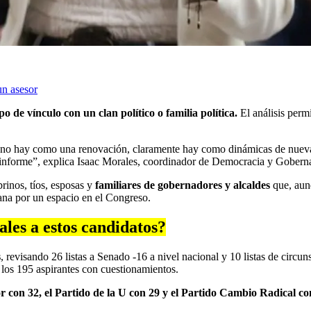
un asesor
po de vínculo con un clan político o familia política.
El análisis permi
 no hay como una renovación, claramente hay como dinámicas de nueva
 informe”, explica Isaac Morales, coordinador de Democracia y Goberna
brinos, tíos, esposas y
familiares de gobernadores y alcaldes
que, aunq
ana por un espacio en el Congreso.
ales a estos candidatos?
s
, revisando 26 listas a Senado -16 a nivel nacional y 10 listas de circu
 los 195 aspirantes con cuestionamientos.
or con 32, el Partido de la U con 29 y el Partido Cambio Radical co