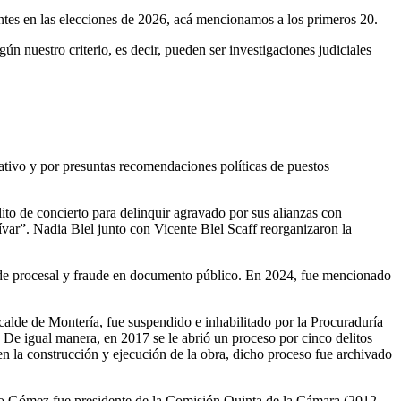
antes en las elecciones de 2026, acá mencionamos a los primeros 20.
 nuestro criterio, es decir, pueden ser investigaciones judiciales
slativo y por presuntas recomendaciones políticas de puestos
to de concierto para delinquir agravado por sus alianzas con
ívar”. Nadia Blel junto con Vicente Blel Scaff reorganizaron la
aude procesal y fraude en documento público. En 2024, fue mencionado
calde de Montería, fue suspendido e inhabilitado por la Procuraduría
 De igual manera, en 2017 se le abrió un proceso por cinco delitos
n la construcción y ejecución de la obra, dicho proceso fue archivado
o Gómez fue presidente de la Comisión Quinta de la Cámara (2012 -