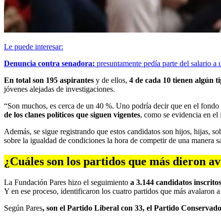
Le puede interesar:
Denuncia contra senadora:
presuntamente pedía parte del salario a 
En total son 195 aspirantes
y de ellos,
4 de cada 10 tienen algún ti
jóvenes alejadas de investigaciones.
“Son muchos, es cerca de un 40 %. Uno podría decir que en el fondo
de los clanes políticos que siguen vigentes
, como se evidencia en el
Además, se sigue registrando que estos candidatos son hijos, hijas, so
sobre la igualdad de condiciones la hora de competir de una manera s
¿Cuáles son los partidos que más dieron av
La Fundación Pares hizo el seguimiento
a 3.144 candidatos inscrito
Y en ese proceso, identificaron los cuatro partidos que más avalaron a
Según Pares
, son el Partido Liberal con 33, el Partido Conservad