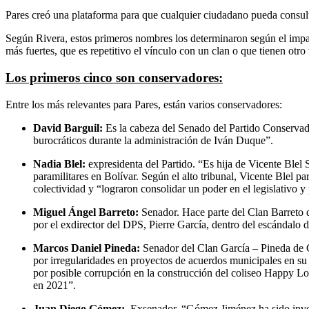
Pares creó una plataforma para que cualquier ciudadano pueda consult
Según Rivera, estos primeros nombres los determinaron según el impact
más fuertes, que es repetitivo el vínculo con un clan o que tienen otro
Los primeros cinco son conservadores:
Entre los más relevantes para Pares, están varios conservadores:
David Barguil:
Es la cabeza del Senado del Partido Conservad
burocráticos durante la administración de Iván Duque”.
Nadia Blel:
expresidenta del Partido. “
Es hija de Vicente Blel
paramilitares en Bolívar. Según el alto tribunal, Vicente Blel 
colectividad y “lograron consolidar un poder en el legislativo y
Miguel Ángel Barreto:
Senador. Hace parte del Clan Barreto d
por el exdirector del DPS, Pierre García, dentro del escándalo d
Marcos Daniel Pineda:
Senador del Clan García – Pineda de 
por irregularidades en proyectos de acuerdos municipales en su
por posible corrupción en la construcción del coliseo Happy Lo
en 2021”.
Juan Diego Gómez:
Exsenador. “
Gómez Jiménez ha sido inve