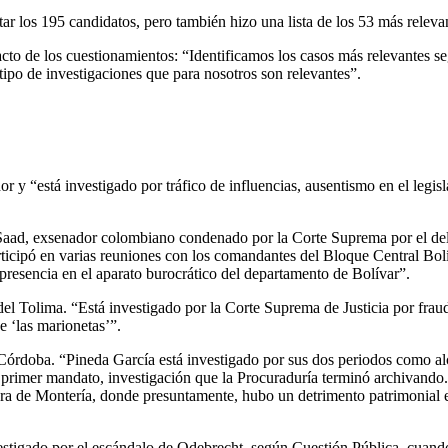
ar los 195 candidatos, pero también hizo una lista de los 53 más relev
o de los cuestionamientos: “Identificamos los casos más relevantes según
 tipo de investigaciones que para nosotros son relevantes”.
or y
“e
stá investigado por tráfico de influencias, ausentismo en el legi
 Saad, exsenador colombiano condenado por la Corte Suprema por el deli
participó en varias reuniones con los comandantes del Bloque Central Bol
 presencia en el aparato burocrático del departamento de Bolívar”.
el Tolima. “
Está investigado por la Corte Suprema de Justicia por fr
e ‘las marionetas’”.
Córdoba. “
Pineda García está investigado por sus dos periodos como al
 primer mandato, investigación que la Procuraduría terminó archivando.
ra de Montería, donde presuntamente, hubo un detrimento patrimonial e
stigado por el escándalo de Odebrecht, según Cuestión Pública, cuand