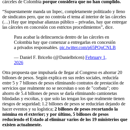
cárceles de Colombia
porque considera que no han cumplido.
“Supuestamente manda un Inpec, completamente politizado y lleno
de sindicatos pero, que no controla el tema al interior de las cárceles
(…) Hay que impulsar alianzas público – privadas, hay que entregar
las cárceles en concesión con estrictos procedimientos”, dice.
Para acabar la delincuencia dentro de las cárceles en
Colombia hay que comenzar a entregarlas en concesión
a privados responsables.
pic.twitter.com/p65PQnCNLB
— Daniel F. Briceño (@Danielbricen)
February 1,
2026
Otra propuesta que impulsaría de llegar al Congreso es ahorrar 20
billones de pesos. Según explica en sus redes sociales, reduciría
entre 5 y 7 billones de pesos eliminando contratos de prestación de
servicios que realmente no se necesitan o son de "corbata"; otro
ahorro de 5.4 billones de pesos se daría eliminando camionetas
blindadas y escoltas, y que solo las tengan los que realmente tienen
riesgos de seguridad; 1.2 billones de pesos se reducirían dejando de
hacer eventos y su logística;
2 billones de pesos recortando la
nómina en el exterior; y por último, 5 billones de pesos
reduciendo el Estado al eliminar varios de los 19 ministerios que
existen actualmente.