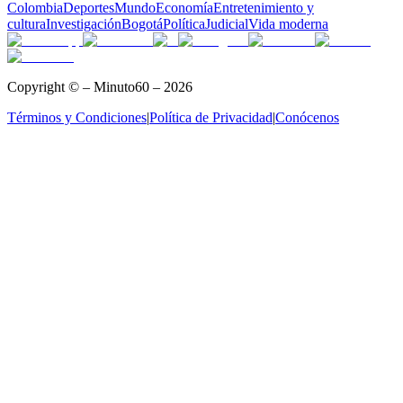
Colombia
Deportes
Mundo
Economía
Entretenimiento y
cultura
Investigación
Bogotá
Política
Judicial
Vida moderna
Copyright © – Minuto60 – 2026
Términos y Condiciones
|
Política de Privacidad
|
Conócenos