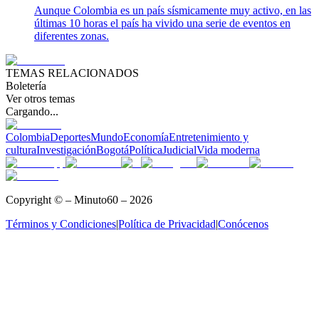
Aunque Colombia es un país sísmicamente muy activo, en las
últimas 10 horas el país ha vivido una serie de eventos en
diferentes zonas.
TEMAS RELACIONADOS
Boletería
Ver otros temas
Cargando...
Colombia
Deportes
Mundo
Economía
Entretenimiento y
cultura
Investigación
Bogotá
Política
Judicial
Vida moderna
Copyright © – Minuto60 – 2026
Términos y Condiciones
|
Política de Privacidad
|
Conócenos