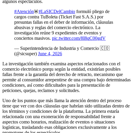
algunos espectáculos.
#Atención
🚨
#LaSICDelCambio
formuló pliego de
cargos contra TuBoleta (Ticket Fast S.A.S.) por
presuntas fallas en el deber de información, cláusulas
abusivas y reglas del comercio electrónico. La
investigación reúne 9 expedientes de eventos y
conciertos masivos.
pic.twitter.com/8I8qC00gdV
— Superintendencia de Industria y Comercio 🇨🇴
(@sicsuper)
June 4, 2026
La investigación también examina aspectos relacionados con el
comercio electrónico porqu según la entidad, existirían posibles
fallas frente a la garantía del derecho de retracto, mecanismo que
permite al consumidor arrepentirse de una compra bajo determinadas
condiciones, así como dificultades para la presentación de
peticiones, quejas, reclamos y solicitudes.
Uno de los puntos que más llama la atención dentro del proceso
tiene que ver con dos cláusulas que habrían sido utilizadas dentro de
los términos y condiciones de la plataforma. La primera estaría
relacionada con una exoneración de responsabilidad frente a
aspectos como horarios, realización de eventos o situaciones
logísticas, trasladando esas obligaciones exclusivamente a los
promotores de los espectáculos.