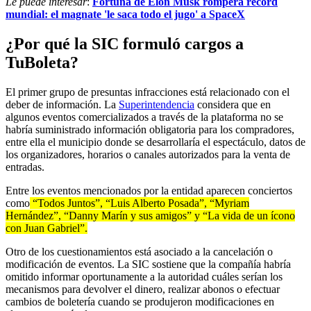
Le puede interesar
:
Fortuna de Elon Musk romperá récord
mundial: el magnate 'le saca todo el jugo' a SpaceX
¿Por qué la SIC formuló cargos a
TuBoleta?
El primer grupo de presuntas infracciones está relacionado con el
deber de información. La
Superintendencia
considera que en
algunos eventos comercializados a través de la plataforma no se
habría suministrado información obligatoria para los compradores,
entre ella el municipio donde se desarrollaría el espectáculo, datos de
los organizadores, horarios o canales autorizados para la venta de
entradas.
Entre los eventos mencionados por la entidad aparecen conciertos
como
“Todos Juntos”, “Luis Alberto Posada”, “Myriam
Hernández”, “Danny Marín y sus amigos” y “La vida de un ícono
con Juan Gabriel”.
Otro de los cuestionamientos está asociado a la cancelación o
modificación de eventos. La SIC sostiene que la compañía habría
omitido informar oportunamente a la autoridad cuáles serían los
mecanismos para devolver el dinero, realizar abonos o efectuar
cambios de boletería cuando se produjeron modificaciones en