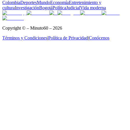
Colombia
Deportes
Mundo
Economía
Entretenimiento y
cultura
Investigación
Bogotá
Política
Judicial
Vida moderna
Copyright © – Minuto60 – 2026
Términos y Condiciones
|
Política de Privacidad
|
Conócenos