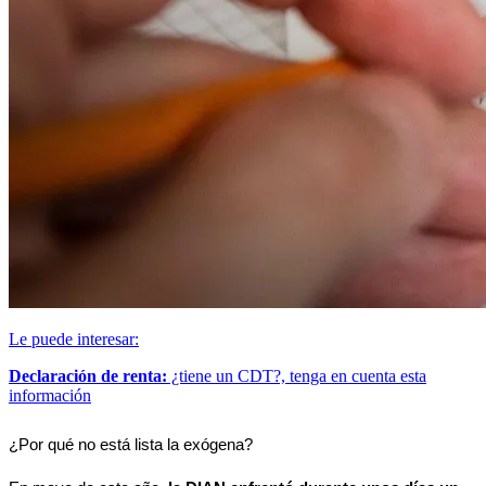
Le puede interesar:
Declaración de renta:
¿tiene un CDT?, tenga en cuenta esta
información
¿Por qué no está lista la exógena?