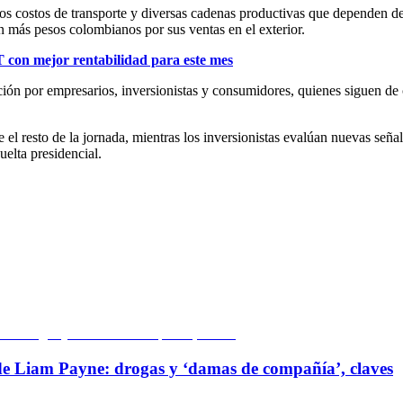
os costos de transporte y diversas cadenas productivas que dependen de
n más pesos colombianos por sus ventas en el exterior.
T con mejor rentabilidad para este mes
ción por empresarios, inversionistas y consumidores, quienes siguen de 
 el resto de la jornada, mientras los inversionistas evalúan nuevas se
elta presidencial.
 de Liam Payne: drogas y ‘damas de compañía’, claves