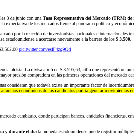
oles 3 de junio con una
Tasa Representativa del Mercado (TRM) de 
 la expectativa de los mercados frente al panorama político y económico
cado por la reacción de inversionistas nacionales e internacionales tras
isa estadounidense a acercarse nuevamente a la barrera de los
$ 3.500.
 $3,562.00
pic.twitter.com/eslF4zg9Od
dencia alcista. La divisa abrió en $ 3.595,63, cifra que representó un 
e mayor presión compradora en las primeras operaciones del mercado ca
tas consideran que todavía existe un importante factor de incertidumbr
 o anuncios económicos de los candidatos podría generar movimientos e
mercado cambiario, donde participan bancos, entidades financieras, em
a y durante el día
la moneda estadounidense puede registrar múltiple