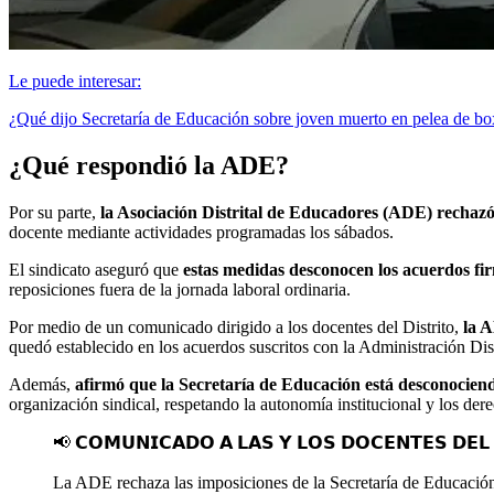
Le puede interesar:
¿Qué dijo Secretaría de Educación sobre joven muerto en pelea de b
¿Qué respondió la ADE?
Por su parte,
la Asociación Distrital de Educadores (ADE) rechazó
docente mediante actividades programadas los sábados.
El sindicato aseguró que
estas medidas desconocen los acuerdos fir
reposiciones fuera de la jornada laboral ordinaria.
Por medio de un comunicado dirigido a los docentes del Distrito,
la A
quedó establecido en los acuerdos suscritos con la Administración Dist
Además,
afirmó que la Secretaría de Educación está desconocie
organización sindical, respetando la autonomía institucional y los dere
📢 𝗖𝗢𝗠𝗨𝗡𝗜𝗖𝗔𝗗𝗢 𝗔 𝗟𝗔𝗦 𝗬 𝗟𝗢𝗦 𝗗𝗢𝗖𝗘𝗡𝗧𝗘𝗦 𝗗𝗘𝗟 
La ADE rechaza las imposiciones de la Secretaría de Educación d