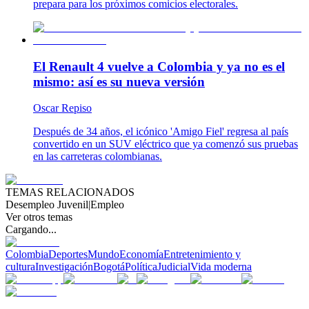
prepara para los próximos comicios electorales.
El Renault 4 vuelve a Colombia y ya no es el
mismo: así es su nueva versión
Oscar Repiso
Después de 34 años, el icónico 'Amigo Fiel' regresa al país
convertido en un SUV eléctrico que ya comenzó sus pruebas
en las carreteras colombianas.
TEMAS RELACIONADOS
Desempleo Juvenil
|
Empleo
Ver otros temas
Cargando...
Colombia
Deportes
Mundo
Economía
Entretenimiento y
cultura
Investigación
Bogotá
Política
Judicial
Vida moderna