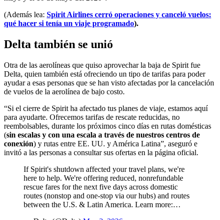
(Además lea:
Spirit Airlines cerró operaciones y canceló vuelos:
qué hacer si tenía un viaje programado
).
Delta también se unió
Otra de las aerolíneas que quiso aprovechar la baja de Spirit fue
Delta, quien también está ofreciendo un tipo de tarifas para poder
ayudar a esas personas que se han visto afectadas por la cancelación
de vuelos de la aerolínea de bajo costo.
“Si el cierre de Spirit ha afectado tus planes de viaje, estamos aquí
para ayudarte. Ofrecemos tarifas de rescate reducidas, no
reembolsables, durante los próximos cinco días en rutas domésticas
(
sin escalas y con una escala a través de nuestros centros de
conexión
) y rutas entre EE. UU. y América Latina”, aseguró e
invitó a las personas a consultar sus ofertas en la página oficial.
If Spirit's shutdown affected your travel plans, we're
here to help. We're offering reduced, nonrefundable
rescue fares for the next five days across domestic
routes (nonstop and one-stop via our hubs) and routes
between the U.S. & Latin America. Learn more:…