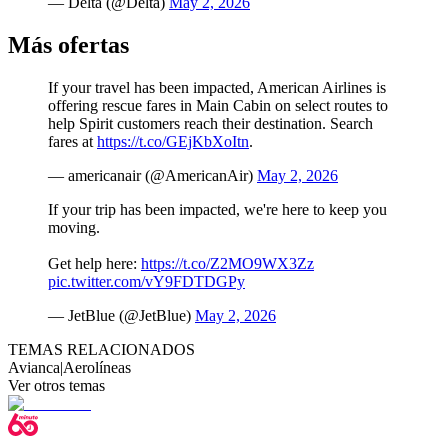
— Delta (@Delta)
May 2, 2026
Más ofertas
If your travel has been impacted, American Airlines is
offering rescue fares in Main Cabin on select routes to
help Spirit customers reach their destination. Search
fares at
https://t.co/GEjKbXoItn
.
— americanair (@AmericanAir)
May 2, 2026
If your trip has been impacted, we're here to keep you
moving.
Get help here:
https://t.co/Z2MO9WX3Zz
pic.twitter.com/vY9FDTDGPy
— JetBlue (@JetBlue)
May 2, 2026
TEMAS RELACIONADOS
Avianca
|
Aerolíneas
Ver otros temas