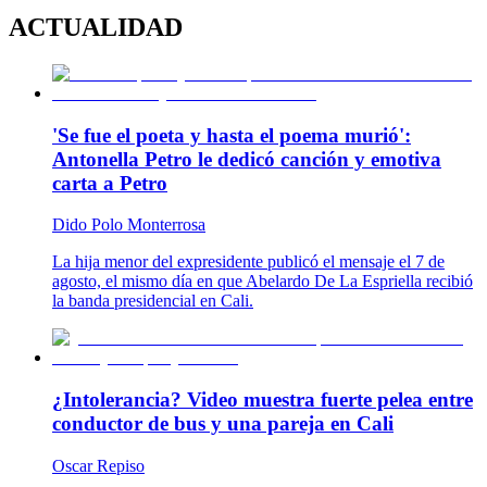
ACTUALIDAD
'Se fue el poeta y hasta el poema murió':
Antonella Petro le dedicó canción y emotiva
carta a Petro
Dido Polo Monterrosa
La hija menor del expresidente publicó el mensaje el 7 de
agosto, el mismo día en que Abelardo De La Espriella recibió
la banda presidencial en Cali.
¿Intolerancia? Video muestra fuerte pelea entre
conductor de bus y una pareja en Cali
Oscar Repiso