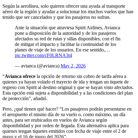
Según la aerolínea, solo quieren ofrecer una ayuda al transporte
aéreo de la región y ayudar a solucionar los muchos vuelos que han
tenido que ser cancelados y que los pasajeros no sufran.
Ante la situación que atraviesa Spirit Airlines, Avianca
pone a disposición de la autoridad y de los pasajeros
afectados su red de rutas y sillas disponibles, con el fin
de mitigar el impacto y facilitar la continuidad de los
planes de viaje de los usuarios. En ese sentido,…
pic.twitter.com/cF0LRNA3t4
— avianca (@avianca)
May 2, 2026
“
Avianca ofrece
la opción de retorno sin cobro de tarifa aérea a
quienes ya hayan volado el trayecto de ida y tengan un tiquete de
regreso con Spirit al destino original y que se hayan visto afectados.
Esta opción está sujeta a disponibilidad y a las condiciones del plan
de protección”, añadió.
Pero, ¿qué tienen qué hacer? “Los pasajeros podrán presentarse en
el aeropuerto el mismo día de su vuelo o, como máximo, un día
antes, para ser reubicados en vuelos de Avianca según
disponibilidad y por orden de llegada. Esta alternativa aplica para
quienes tengan tiquetes emitidos con fecha de viaje entre el 2 de
mayo y el 16 de mayo del 2026”.