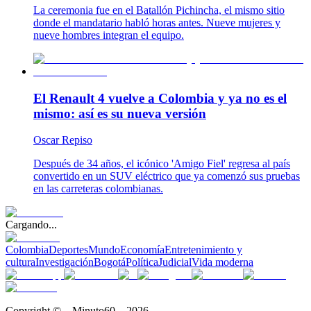
La ceremonia fue en el Batallón Pichincha, el mismo sitio
donde el mandatario habló horas antes. Nueve mujeres y
nueve hombres integran el equipo.
El Renault 4 vuelve a Colombia y ya no es el
mismo: así es su nueva versión
Oscar Repiso
Después de 34 años, el icónico 'Amigo Fiel' regresa al país
convertido en un SUV eléctrico que ya comenzó sus pruebas
en las carreteras colombianas.
Cargando...
Colombia
Deportes
Mundo
Economía
Entretenimiento y
cultura
Investigación
Bogotá
Política
Judicial
Vida moderna
Copyright © – Minuto60 – 2026