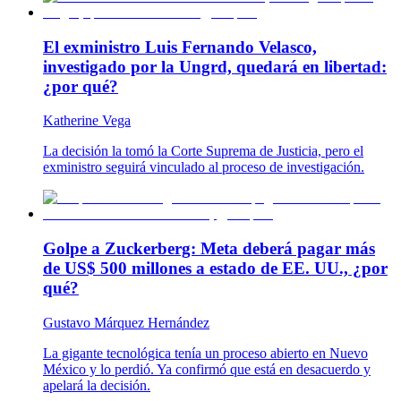
El exministro Luis Fernando Velasco,
investigado por la Ungrd, quedará en libertad:
¿por qué?
Katherine Vega
La decisión la tomó la Corte Suprema de Justicia, pero el
exministro seguirá vinculado al proceso de investigación.
Golpe a Zuckerberg: Meta deberá pagar más
de US$ 500 millones a estado de EE. UU., ¿por
qué?
Gustavo Márquez Hernández
La gigante tecnológica tenía un proceso abierto en Nuevo
México y lo perdió. Ya confirmó que está en desacuerdo y
apelará la decisión.