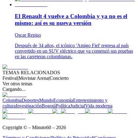
El Renault 4 vuelve a Colombia y ya no es el
mismo: así es su nueva versión
Oscar Repiso
Después de 34 años, el icónico 'Amigo Fiel' regresa al país
convertido en un SUV eléctrico que ya comenzó sus pruebas
en las carreteras colombianas.
TEMAS RELACIONADOS
Festival
|
Movistar Arena
|
Concierto
Ver otros temas
Cargando...
Colombia
Deportes
Mundo
Economía
Entretenimiento y
cultura
Investigación
Bogotá
Política
Judicial
Vida moderna
Copyright © – Minuto60 – 2026
Términos y Condiciones
|
Política de Privacidad
|
Conócenos