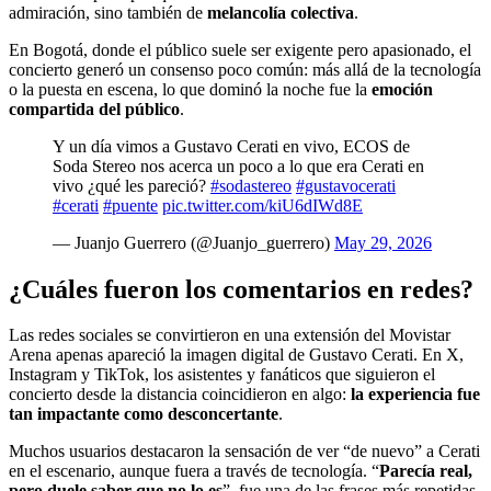
admiración, sino también de
melancolía colectiva
.
En Bogotá, donde el público suele ser exigente pero apasionado, el
concierto generó un consenso poco común: más allá de la tecnología
o la puesta en escena, lo que dominó la noche fue la
emoción
compartida del público
.
Y un día vimos a Gustavo Cerati en vivo, ECOS de
Soda Stereo nos acerca un poco a lo que era Cerati en
vivo ¿qué les pareció?
#sodastereo
#gustavocerati
#cerati
#puente
pic.twitter.com/kiU6dIWd8E
— Juanjo Guerrero (@Juanjo_guerrero)
May 29, 2026
¿Cuáles fueron los comentarios en redes?
Las redes sociales se convirtieron en una extensión del Movistar
Arena apenas apareció la imagen digital de Gustavo Cerati. En X,
Instagram y TikTok, los asistentes y fanáticos que siguieron el
concierto desde la distancia coincidieron en algo:
la experiencia fue
tan impactante como desconcertante
.
Muchos usuarios destacaron la sensación de ver “de nuevo” a Cerati
en el escenario, aunque fuera a través de tecnología. “
Parecía real,
pero duele saber que no lo es
”, fue una de las frases más repetidas