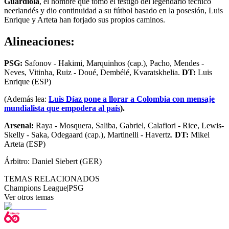
Guardiola
, el hombre que tomó el testigo del legendario técnico
neerlandés y dio continuidad a su fútbol basado en la posesión, Luis
Enrique y Arteta han forjado sus propios caminos.
Alineaciones:
PSG:
Safonov - Hakimi, Marquinhos (cap.), Pacho, Mendes -
Neves, Vitinha, Ruiz - Doué, Dembélé, Kvaratskhelia.
DT:
Luis
Enrique (ESP)
(Además lea:
Luis Díaz pone a llorar a Colombia con mensaje
mundialista que empodera al país
).
Arsenal:
Raya - Mosquera, Saliba, Gabriel, Calafiori - Rice, Lewis-
Skelly - Saka, Odegaard (cap.), Martinelli - Havertz.
DT:
Mikel
Arteta (ESP)
Árbitro: Daniel Siebert (GER)
TEMAS RELACIONADOS
Champions League
|
PSG
Ver otros temas