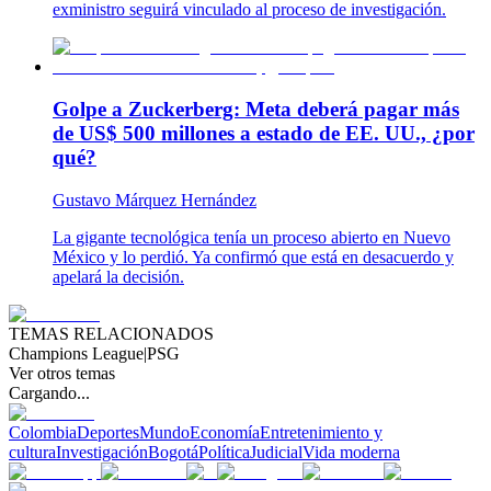
exministro seguirá vinculado al proceso de investigación.
Golpe a Zuckerberg: Meta deberá pagar más
de US$ 500 millones a estado de EE. UU., ¿por
qué?
Gustavo Márquez Hernández
La gigante tecnológica tenía un proceso abierto en Nuevo
México y lo perdió. Ya confirmó que está en desacuerdo y
apelará la decisión.
TEMAS RELACIONADOS
Champions League
|
PSG
Ver otros temas
Cargando...
Colombia
Deportes
Mundo
Economía
Entretenimiento y
cultura
Investigación
Bogotá
Política
Judicial
Vida moderna