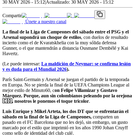
30 MAY 2026 - 15:12
|
Actualizado:
30 MAY 2026 - 15:12
Compartir
Únete a nuestro canal
La final de la Liga de Campeones del sábado entre el PSG y el
Arsenal supondrá un choque de estilos
, con duelos de resultado
incierto como el de Kvaratskhelia con la muy sólida defensa
Gunner, o el que mantendrán a distancia Ousmane Dembélé y Kai
Havertz.
(Le puede interesar:
La maldición de Neymar: se confirma lesión
y es duda para el Mundial 2026
).
París Saint-Germain y Arsenal se juegan el partido de la temporada
en Europa. No se pierda la final de la UEFA Champions League al
mejor estilo de Minuto60, c
on Felipe Villamizar y Gustavo
Márquez. Porque, aun sin colombianos peleando por la orejona
🇨🇴
, nosotros le ponemos el toque tricolor
.
Luis Enrique y Mikel Arteta, los dos DT que se enfrentarán el
sábado en la final de la Liga de Campeones,
comparten un
pasado en el FC Barcelona que no les dejó, sin embargo, un gusto
marcado por el estilo que imprimió en los años 1990 Johan Cruyff
como sello de identidad del club culé.