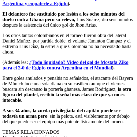
Argentina y empaterle a Egipto
).
El delantero fue sustituido por lesión a los ocho minutos del
duelo contra Ghana pero su relevo,
Luis Suárez, dio seis minutos
después la asistencia del único gol de Jhon Arias.
Los otros tantos colombianos en el torneo fueron obra del lateral
Daniel Muñoz, por partida doble, el volante Jáminton Campaz y el
extremo Luis Díaz, la estrella que Colombia no ha necesitado hasta
ahora.
(Además lea:
¿Todo liquidado? Video del gol de Mostafa Ziko
para el 2-0 de Egipto contra Argentina en el Mundial
).
Entre goles anulados y penaltis no señalados, el atacante del Bayern
de Múnich luce una sola diana en su casillero aunque el viernes
buscara sin descanso la portería ghanesa. James Rodríguez,
la otra
figura del plantel, recibió la señal más clara de que ya no es
intocable
.
A sus 34 años, la zurda privilegiada del capitán puede ser
todavía un arma pero
, sin la pelota, está visiblemente por debajo
del que puede ser el equipo más potente físicamente del torneo.
TEMAS RELACIONADOS