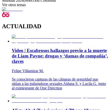
Mundial 2026
|
Selección Colombia
Ver otros temas
ACTUALIDAD
Video | Escabrosos hallazgos previo a la muerte
de Liam Payne: drogas y ‘damas de compañía’,
claves
Felipe Villamizar M.
Se conocieron capturas de las cámaras de seguridad que
sitúan a las trabajadoras sexuales Aldana S. y Lucila G. junto
al exintegrante de One Direction