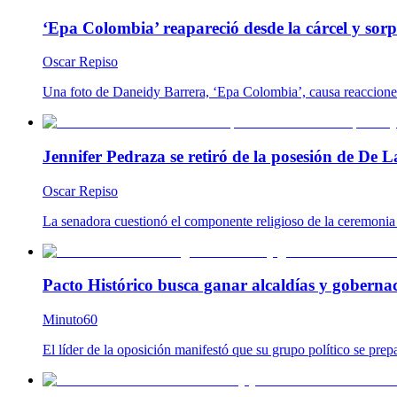
‘Epa Colombia’ reapareció desde la cárcel y so
Oscar Repiso
Una foto de Daneidy Barrera, ‘Epa Colombia’, causa reacciones e
Jennifer Pedraza se retiró de la posesión de De L
Oscar Repiso
La senadora cuestionó el componente religioso de la ceremonia y
Pacto Histórico busca ganar alcaldías y goberna
Minuto60
El líder de la oposición manifestó que su grupo político se prep