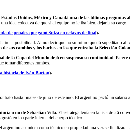
 Estados Unidos, México y Canadá una de las últimas preguntas al
una idea colectiva de que si al equipo no le iba bien, dejaría su cargo.
nda de penales que ganó Suiza en octavos de final
).
l aire la posibilidad. Al no decir que no su futuro quedó supeditado a
ío de sus cambios y los baches en los que entraba la Selección Co
inal de la Copa del Mundo dejó en suspenso su continuidad
. Parece 
que tomar diferentes rumbos.
la historia de Iván Barton
).
rato hasta finales de julio de este año. El argentino pactó un salario 
toria o no de Sebastián Villa
. El estratega tenía en la lista de 26 co
 gustó en loa parte interna del cuerpo técnico.
el argentino asumiera como técnico en propiedad una vez se finalizara