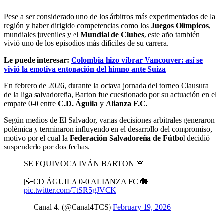
Pese a ser considerado uno de los árbitros más experimentados de la
región y haber dirigido competencias como los
Juegos Olímpicos
,
mundiales juveniles y el
Mundial de Clubes
, este año también
vivió uno de los episodios más difíciles de su carrera.
Le puede interesar:
Colombia hizo vibrar Vancouver: así se
vivió la emotiva entonación del himno ante Suiza
En febrero de 2026, durante la octava jornada del torneo Clausura
de la liga salvadoreña, Barton fue cuestionado por su actuación en el
empate 0-0 entre
C.D. Águila
y
Alianza F.C.
Según medios de El Salvador, varias decisiones arbitrales generaron
polémica y terminaron influyendo en el desarrollo del compromiso,
motivo por el cual la
Federación Salvadoreña de Fútbol
decidió
suspenderlo por dos fechas.
SE EQUIVOCA IVÁN BARTON 🚨
|🦅CD ÁGUILA 0-0 ALIANZA FC 🐘
pic.twitter.com/TtSR5gJVCK
— Canal 4. (@Canal4TCS)
February 19, 2026