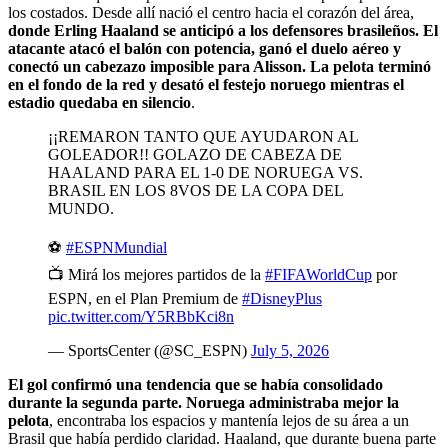
los costados. Desde allí nació el centro hacia el corazón del área,
donde Erling Haaland se anticipó a los defensores brasileños. El
atacante atacó el balón con potencia, ganó el duelo aéreo y
conectó un cabezazo imposible para Alisson. La pelota terminó
en el fondo de la red y desató el festejo noruego mientras el
estadio quedaba en silencio
.
¡¡REMARON TANTO QUE AYUDARON AL
GOLEADOR!! GOLAZO DE CABEZA DE
HAALAND PARA EL 1-0 DE NORUEGA VS.
BRASIL EN LOS 8VOS DE LA COPA DEL
MUNDO.
⚽
#ESPNMundial
📺 Mirá los mejores partidos de la
#FIFAWorldCup
por
ESPN, en el Plan Premium de
#DisneyPlus
pic.twitter.com/Y5RBbKci8n
— SportsCenter (@SC_ESPN)
July 5, 2026
El gol confirmó una tendencia que se había consolidado
durante la segunda parte. Noruega administraba mejor la
pelota
, encontraba los espacios y mantenía lejos de su área a un
Brasil que había perdido claridad. Haaland, que durante buena parte