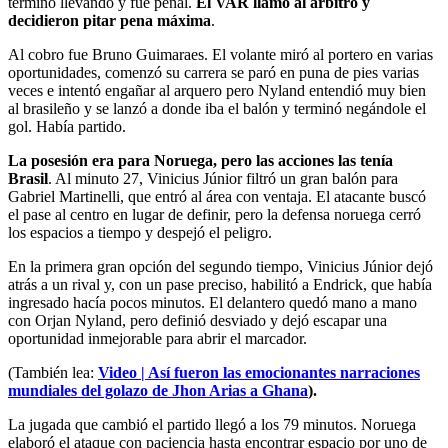
terminó llevando y fue penal.
El VAR llamó al árbitro y
decidieron pitar pena máxima
.
Al cobro fue Bruno Guimaraes. El volante miró al portero en varias
oportunidades, comenzó su carrera se paró en puna de pies varias
veces e intentó engañar al arquero pero Nyland entendió muy bien
al brasileño y se lanzó a donde iba el balón y terminó negándole el
gol. Había partido.
La posesión era para Noruega, pero las acciones las tenía
Brasil
. Al minuto 27, Vinicius Júnior filtró un gran balón para
Gabriel Martinelli, que entró al área con ventaja. El atacante buscó
el pase al centro en lugar de definir, pero la defensa noruega cerró
los espacios a tiempo y despejó el peligro.
En la primera gran opción del segundo tiempo, Vinicius Júnior dejó
atrás a un rival y, con un pase preciso, habilitó a Endrick, que había
ingresado hacía pocos minutos. El delantero quedó mano a mano
con Orjan Nyland, pero definió desviado y dejó escapar una
oportunidad inmejorable para abrir el marcador.
(También lea:
Video | Así fueron las emocionantes narraciones
mundiales del golazo de Jhon Arias a Ghana
).
La jugada que cambió el partido llegó a los 79 minutos. Noruega
elaboró el ataque con paciencia hasta encontrar espacio por uno de