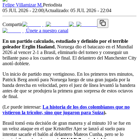
Felipe Villamizar M.
Periodista
05 JUL 2026 - 22:00
|
Actualizado:
05 JUL 2026 - 22:04
Compartir
Únete a nuestro canal
En un partido calculado, estudiado y definido por el terrible
goleador Erglin Haaland
, Noruega dio el batacazo en el Mundial
2026 al vencer 2-1 a Brasil, eliminarlo del torneo y conseguir un
brillante paso a los cuartos de final. El delantero del Manchester City
anotó doblete.
Un inicio de partido muy vertiginoso. En los primeros tres minutos,
Patrick Berg anotó para Noruega luego de una gran jugada por la
banda derecha en velocidad, pero el juez de línea levantó la bandera
antes de que se produjera la primera gran sorpresa de estos octavos
de final.
(Le puede interesar:
La historia de los dos colombianos que no
vistieron la tricolor, sino que jugaron para Suiza
).
Brasil tomó esta decisión de gran manera y al minuto 10 se fue en
un veloz ataque en el que Kristoffer Ajer se lanzó al suelo para
intentar sacarle el balón al delantero Mateos Cunha, pero se lo