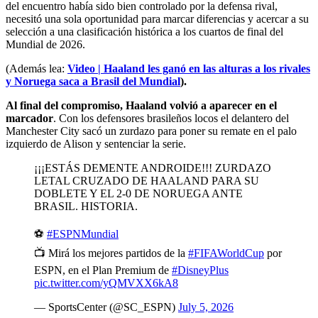
del encuentro había sido bien controlado por la defensa rival,
necesitó una sola oportunidad para marcar diferencias y acercar a su
selección a una clasificación histórica a los cuartos de final del
Mundial de 2026.
(Además lea:
Video | Haaland les ganó en las alturas a los rivales
y Noruega saca a Brasil del Mundial
).
Al final del compromiso, Haaland volvió a aparecer en el
marcador
. Con los defensores brasileños locos el delantero del
Manchester City sacó un zurdazo para poner su remate en el palo
izquierdo de Alison y sentenciar la serie.
¡¡¡ESTÁS DEMENTE ANDROIDE!!! ZURDAZO
LETAL CRUZADO DE HAALAND PARA SU
DOBLETE Y EL 2-0 DE NORUEGA ANTE
BRASIL. HISTORIA.
⚽
#ESPNMundial
📺 Mirá los mejores partidos de la
#FIFAWorldCup
por
ESPN, en el Plan Premium de
#DisneyPlus
pic.twitter.com/yQMVXX6kA8
— SportsCenter (@SC_ESPN)
July 5, 2026