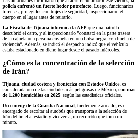
Las autoridades informaron que al abrir el automotor este viernes,
la
policía enfrentó un fuerte hedor putrefacto
. Luego, funcionarios
forenses, protegidos con trajes de seguridad, inspeccionaron el
cuerpo en el lugar antes de retirarlo.
La Fiscalía de Tijuana informó a la AFP
que una patrulla
descubrió el carro, y al inspeccionarlo "constató en la parte trasera
de la cajuela una persona envuelta en una bolsa negra, con huella de
violencia". Además, se indicó el despacho indicó que el vehículo
estaba estacionado en dicho lugar desde el pasado miércoles.
¿Cómo es la concentración de la selección
de Irán?
Tijuana, ciudad costera y fronteriza con Estados Unido
s, es
considerada una de las ciudades más peligrosas de México,
con más
de 1.200 homicidios en 2025
, según las estadísticas oficiales.
Un convoy de la Guardia Nacional
, fuertemente armado, es el
encargado de escoltar al autobús que transporta a la selección de
Irán del hotel al estadio y viceversa, un recorrido que toma un
minuto.