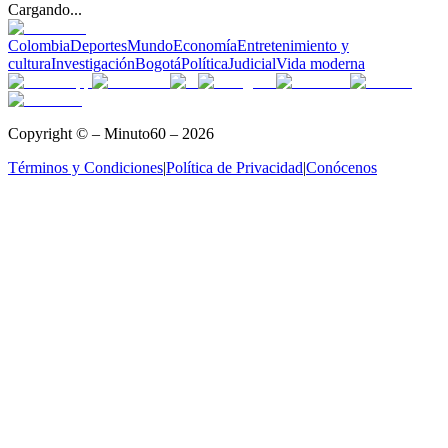
Cargando...
Colombia
Deportes
Mundo
Economía
Entretenimiento y
cultura
Investigación
Bogotá
Política
Judicial
Vida moderna
Copyright © – Minuto60 – 2026
Términos y Condiciones
|
Política de Privacidad
|
Conócenos