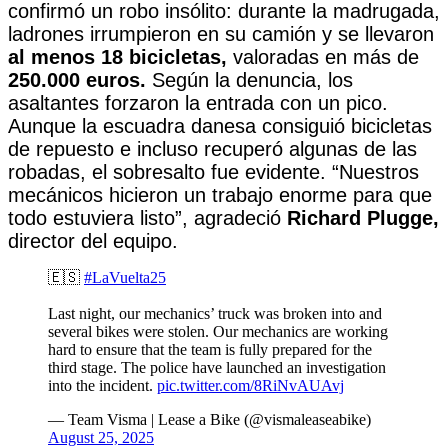
confirmó un robo insólito: durante la madrugada,
ladrones irrumpieron en su camión y se llevaron
al menos 18 bicicletas,
valoradas en más de
250.000 euros.
Según la denuncia, los
asaltantes forzaron la entrada con un pico.
Aunque la escuadra danesa consiguió bicicletas
de repuesto e incluso recuperó algunas de las
robadas, el sobresalto fue evidente. “Nuestros
mecánicos hicieron un trabajo enorme para que
todo estuviera listo”, agradeció
Richard Plugge,
director del equipo.
🇪🇸
#LaVuelta25
Last night, our mechanics’ truck was broken into and
several bikes were stolen. Our mechanics are working
hard to ensure that the team is fully prepared for the
third stage. The police have launched an investigation
into the incident.
pic.twitter.com/8RiNvAUAvj
— Team Visma | Lease a Bike (@vismaleaseabike)
August 25, 2025