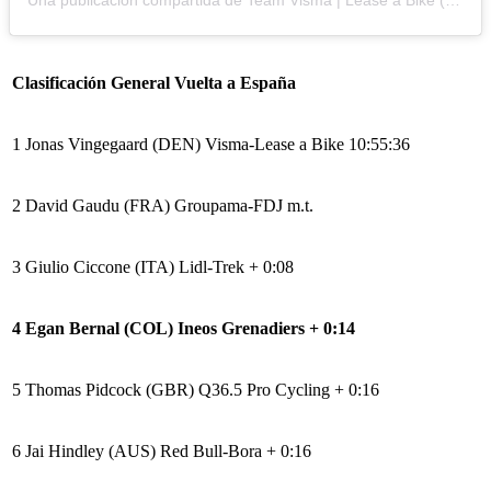
Una publicación compartida de Team Visma | Lease a Bike (@teamvisma_leaseabike)
Clasificación General Vuelta a España
1
Jonas Vingegaard (DEN)
Visma-Lease a Bike
10:55:36
2
David Gaudu (FRA)
Groupama-FDJ
m.t.
3
Giulio Ciccone (ITA)
Lidl-Trek
+ 0:08
4
Egan Bernal (COL)
Ineos Grenadiers
+ 0:14
5
Thomas Pidcock (GBR)
Q36.5 Pro Cycling
+ 0:16
6
Jai Hindley (AUS)
Red Bull-Bora
+ 0:16