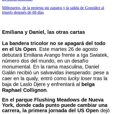
Millonarios, de la protesta sin zapatos y la salida de González al
triunfo después de 68 días
Emiliana y Daniel, las otras cartas
La bandera tricolor no se apagará del todo
en el Us Open
. Este martes 26 de agosto
debutará Emiliana Arango frente a Iga Swiatek,
número dos del mundo, en un desafío
monumental. En la rama masculina, Daniel
Galán recibió un salvavidas inesperado: pese a
caer en la qualy, entró como
lucky loser
tras la
baja de Laslo Djere y enfrentará al
belga
Raphael Collignon
.
En el parque Flushing Meadows de Nueva
York, donde cada punto puede cambiar una
carrera, la primera jornada del US Open
dejó