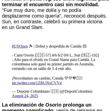
terminar el encuentro casi sin movilidad.
“Fue muy duro, me dolía y no podía
desplazarme como quería”, reconoció después.
Sun, en contraste, celebró su primera victoria
en un Grand Slam.
#USOpen
🎾 | Debut y despedida de Camila 😔
- Cami Osorio [🇨🇴-57] 4/6 6/2 0/6 L. Sun [🇳🇿-102]
- Año para el olvido en Grand Slams para Camila. La
colombiana solo ganó su primer partido en Australia,
cerrando con un saldo de 1-4 este año.
¡Necesitamos un cambio, Camila 💛💛💙❤️‍🔥!
pic.twitter.com/1ZRUNxCVVg
— Deporte Colombiano 🇨🇴 (@DeportColombia)
August 24, 2025
La eliminación de Osorio prolonga un
momento complicado
: venía de retirarse en