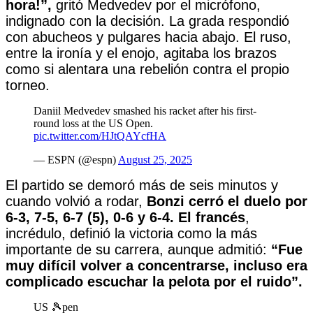
hora!”,
gritó Medvedev por el micrófono,
indignado con la decisión. La grada respondió
con abucheos y pulgares hacia abajo. El ruso,
entre la ironía y el enojo, agitaba los brazos
como si alentara una rebelión contra el propio
torneo.
Daniil Medvedev smashed his racket after his first-
round loss at the US Open.
pic.twitter.com/HJtQAYcfHA
— ESPN (@espn)
August 25, 2025
El partido se demoró más de seis minutos y
cuando volvió a rodar,
Bonzi cerró el duelo por
6-3, 7-5, 6-7 (5), 0-6 y 6-4. El francés
,
incrédulo, definió la victoria como la más
importante de su carrera, aunque admitió:
“Fue
muy difícil volver a concentrarse, incluso era
complicado escuchar la pelota por el ruido”.
US 🎾pen