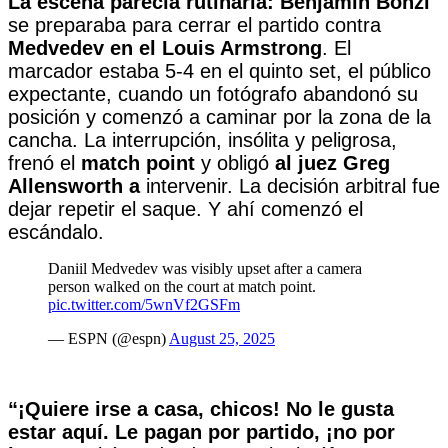
La escena parecía rutinaria: Benjamin Bonzi
se preparaba para cerrar el partido contra
Medvedev en el Louis Armstrong
. El
marcador estaba 5-4 en el quinto set, el público
expectante, cuando un fotógrafo abandonó su
posición y comenzó a caminar por la zona de la
cancha. La interrupción, insólita y peligrosa,
frenó el
match point
y obligó
al juez Greg
Allensworth a
intervenir. La decisión arbitral fue
dejar repetir el saque. Y ahí comenzó el
escándalo.
Daniil Medvedev was visibly upset after a camera
person walked on the court at match point.
pic.twitter.com/5wnVf2GSFm
— ESPN (@espn)
August 25, 2025
“¡Quiere irse a casa, chicos! No le gusta
estar aquí. Le pagan por partido, ¡no por