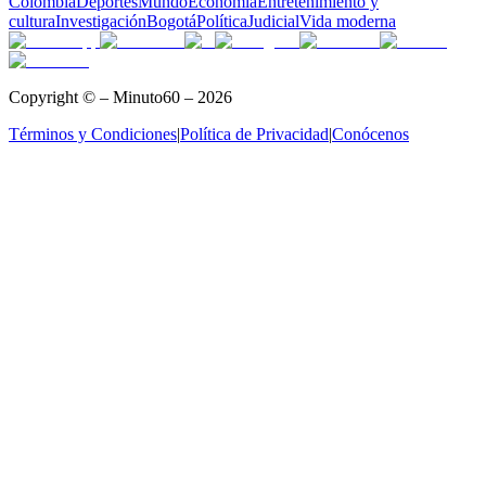
Colombia
Deportes
Mundo
Economía
Entretenimiento y
cultura
Investigación
Bogotá
Política
Judicial
Vida moderna
Copyright © – Minuto60 – 2026
Términos y Condiciones
|
Política de Privacidad
|
Conócenos