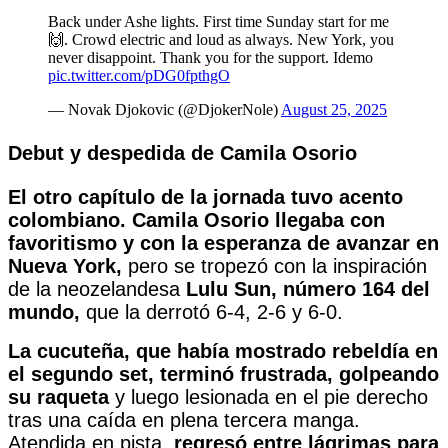
Back under Ashe lights. First time Sunday start for me
🙌. Crowd electric and loud as always. New York, you
never disappoint. Thank you for the support. Idemo
pic.twitter.com/pDG0fpthgO
— Novak Djokovic (@DjokerNole)
August 25, 2025
Debut y despedida de Camila Osorio
El otro capítulo de la jornada tuvo acento
colombiano. Camila Osorio llegaba con
favoritismo y con la esperanza de avanzar en
Nueva York,
pero se tropezó con la inspiración
de la neozelandesa
Lulu Sun, número 164 del
mundo,
que la derrotó 6-4, 2-6 y 6-0.
La cucuteña, que había mostrado rebeldía en
el segundo set, terminó frustrada, golpeando
su raqueta
y luego lesionada en el pie derecho
tras una caída en plena tercera manga.
Atendida en pista,
regresó entre lágrimas para