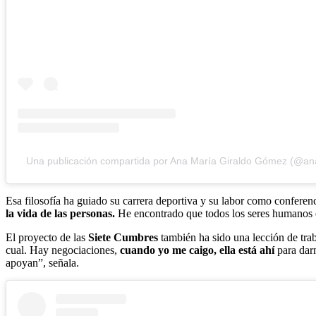
Una publicación compartida por Ana María Giraldo Gómez (@a
Esa filosofía ha guiado su carrera deportiva y su labor como conferen
la vida de las personas.
He encontrado que todos los seres humanos e
El proyecto de las
Siete Cumbres
también ha sido una lección de tra
cual. Hay negociaciones,
cuando yo me caigo, ella está ahí
para dar
apoyan”, señala.