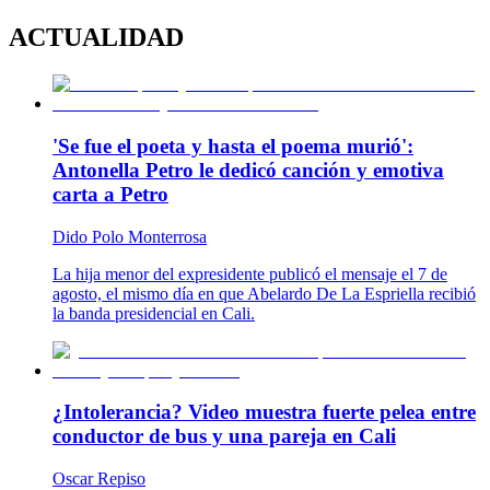
ACTUALIDAD
'Se fue el poeta y hasta el poema murió':
Antonella Petro le dedicó canción y emotiva
carta a Petro
Dido Polo Monterrosa
La hija menor del expresidente publicó el mensaje el 7 de
agosto, el mismo día en que Abelardo De La Espriella recibió
la banda presidencial en Cali.
¿Intolerancia? Video muestra fuerte pelea entre
conductor de bus y una pareja en Cali
Oscar Repiso