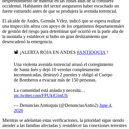
desprendimiento de material en las zonas altas de la cordillera
occidental. Habitantes del sector aseguraron haber escuchado un
fuerte estruendo antes de que se produjera la avenida torrencial.
El alcalde de Andes, Germán Vélez, indicó que se espera realizar
una inspección aérea con apoyo de los organismos departamentales
de gestión del riesgo para determinar qué ocurrió en la parte alta de
la montaña y establecer si hubo un gran deslizamiento que
desencadenó la emergencia.
📽 ¡ALERTA ROJA EN ANDES
#ANTIOQUIA
!
Una violenta avenida torrencial arrasó el corregimiento
de Santa Inés y dejó 10 veredas completamente
incomunicadas, destruyó 2 puentes y obligó al Cuerpo
de Bomberos a evacuar más de 150 personas.
La comunidad está aislada y necesita…
pic.twitter.com/FPUkjGjmUh
— Denuncias Antioquia (@DenunciasAntio2)
June 4,
2026
Mientras se adelantan estas verificaciones, la prioridad sigue siendo
atender a las familias afectadas y restablecer las conexiones terrestres