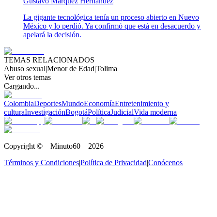
Gustavo Márquez Hernández
La gigante tecnológica tenía un proceso abierto en Nuevo
México y lo perdió. Ya confirmó que está en desacuerdo y
apelará la decisión.
TEMAS RELACIONADOS
Abuso sexual
|
Menor de Edad
|
Tolima
Ver otros temas
Cargando...
Colombia
Deportes
Mundo
Economía
Entretenimiento y
cultura
Investigación
Bogotá
Política
Judicial
Vida moderna
Copyright © – Minuto60 – 2026
Términos y Condiciones
|
Política de Privacidad
|
Conócenos