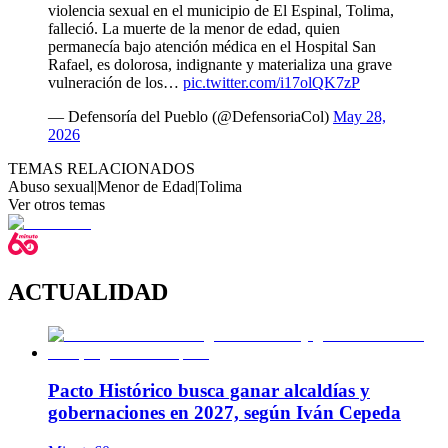
violencia sexual en el municipio de El Espinal, Tolima,
falleció. La muerte de la menor de edad, quien
permanecía bajo atención médica en el Hospital San
Rafael, es dolorosa, indignante y materializa una grave
vulneración de los…
pic.twitter.com/i17olQK7zP
— Defensoría del Pueblo (@DefensoriaCol)
May 28,
2026
TEMAS RELACIONADOS
Abuso sexual
|
Menor de Edad
|
Tolima
Ver otros temas
ACTUALIDAD
Pacto Histórico busca ganar alcaldías y
gobernaciones en 2027, según Iván Cepeda