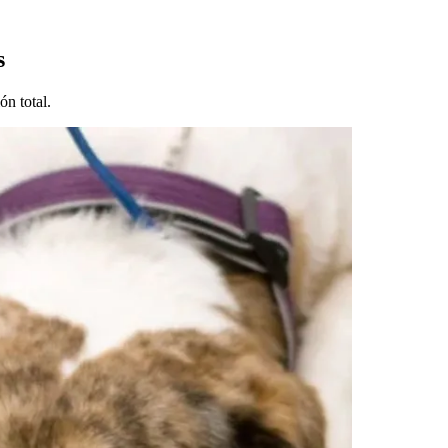
s
ón total.