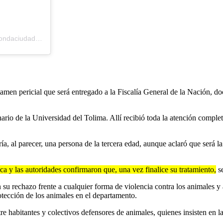
Una publicación compartida de Honda Ciudad de los Puentes (@hondaciudaddelospuentes)
amen pericial que será entregado a la Fiscalía General de la Nación, do
ario de la Universidad del Tolima. Allí recibió toda la atención complet
ía, al parecer, una persona de la tercera edad, aunque aclaró que será l
ca y las autoridades confirmaron que, una vez finalice su tratamiento,
se
n su rechazo frente a cualquier forma de violencia contra los animales 
rotección de los animales en el departamento.
e habitantes y colectivos defensores de animales, quienes insisten en la