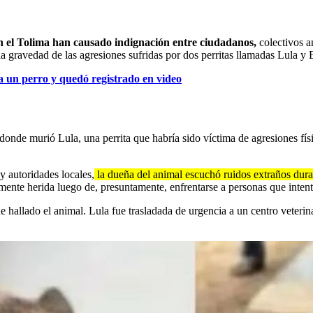
en el Tolima han causado indignación entre ciudadanos,
colectivos 
 gravedad de las agresiones sufridas por dos perritas llamadas Lula y E
a un perro y quedó registrado en video
de murió Lula, una perrita que habría sido víctima de agresiones físic
 autoridades locales,
la dueña del animal escuchó ruidos extraños durant
mente herida luego de, presuntamente, enfrentarse a personas que intent
hallado el animal. Lula fue trasladada de urgencia a un centro veterinar