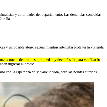
animalistas y autoridades del departamento. Las denuncias conocidas
strella.
as y un posible abuso sexual mientras intentaba proteger la vivienda
e la noche dentro de su propiedad y decidió salir para verificar lo
aban ingresar al predio.
io con la esperanza de salvarle la vida, pero las heridas sufridas