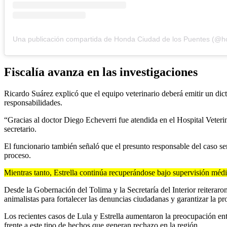
Fiscalía avanza en las investigaciones
Ricardo Suárez explicó que el equipo veterinario deberá emitir un dict
responsabilidades.
“Gracias al doctor Diego Echeverri fue atendida en el Hospital Veterin
secretario.
El funcionario también señaló que el presunto responsable del caso ser
proceso.
Mientras tanto, Estrella continúa recuperándose bajo supervisión médi
Desde la Gobernación del Tolima y la Secretaría del Interior reiteraro
animalistas para fortalecer las denuncias ciudadanas y garantizar la p
Los recientes casos de Lula y Estrella aumentaron la preocupación entr
frente a este tipo de hechos que generan rechazo en la región.