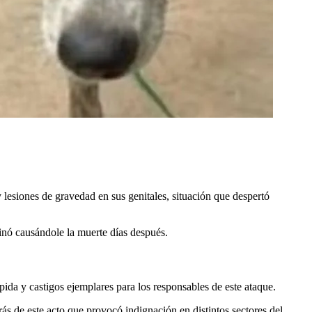
 lesiones de gravedad en sus genitales, situación que despertó
minó causándole la muerte días después.
ida y castigos ejemplares para los responsables de este ataque.
ás de este acto que provocó indignación en distintos sectores del