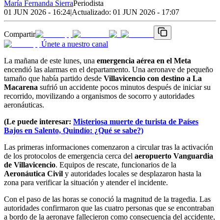
María Fernanda Sierra
Periodista
01 JUN 2026 - 16:24
|
Actualizado:
01 JUN 2026 - 17:07
Compartir
Únete a nuestro canal
La mañana de este lunes, una
emergencia aérea en el Meta
encendió las alarmas en el departamento. Una aeronave de pequeño
tamaño que había partido desde
Villavicencio con destino a La
Macarena
sufrió un accidente pocos minutos después de iniciar su
recorrido, movilizando a organismos de socorro y autoridades
aeronáuticas.
(Le puede interesar:
Misteriosa muerte de turista de Países
Bajos en Salento, Quindío: ¿Qué se sabe?)
Las primeras informaciones comenzaron a circular tras la activación
de los protocolos de emergencia cerca del
aeropuerto Vanguardia
de Villavicencio
. Equipos de rescate, funcionarios de la
Aeronáutica Civil
y autoridades locales se desplazaron hasta la
zona para verificar la situación y atender el incidente.
Con el paso de las horas se conoció la magnitud de la tragedia. Las
autoridades confirmaron que las cuatro personas que se encontraban
a bordo de la aeronave fallecieron como consecuencia del accidente,