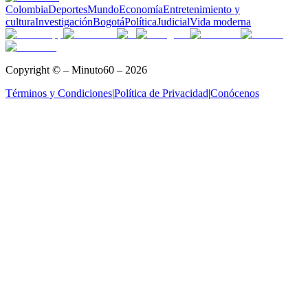
Colombia
Deportes
Mundo
Economía
Entretenimiento y
cultura
Investigación
Bogotá
Política
Judicial
Vida moderna
Copyright © – Minuto60 – 2026
Términos y Condiciones
|
Política de Privacidad
|
Conócenos