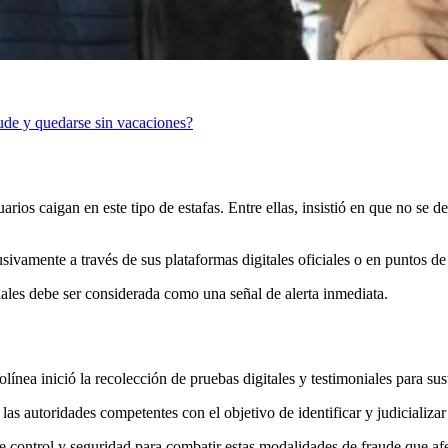
aude y quedarse sin vacaciones?
os caigan en este tipo de estafas. Entre ellas, insistió en que no se de
usivamente a través de sus plataformas digitales oficiales o en puntos d
nales debe ser considerada como una señal de alerta inmediata.
línea inició la recolección de pruebas digitales y testimoniales para sus
s autoridades competentes con el objetivo de identificar y judicializar 
control y seguridad para combatir estas modalidades de fraude que afec