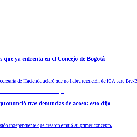
cas que ya enfrenta en el Concejo de Bogotá
a secretaria de Hacienda aclaró que no habrá retención de ICA para Bre-B
pronunció tras denuncias de acoso: esto dijo
isión independiente que crearon emitió su primer concepto.