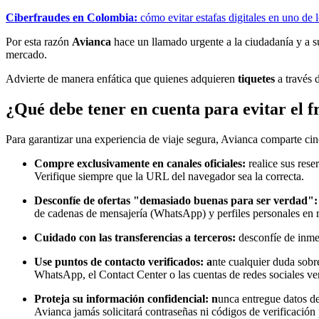
Ciberfraudes en Colombia:
cómo evitar estafas digitales en uno de 
Por esta razón
Avianca
hace un llamado urgente a la ciudadanía y a su
mercado.
Advierte de manera enfática que quienes adquieren
tiquetes
a través 
¿Qué debe tener en cuenta para evitar el f
Para garantizar una experiencia de viaje segura, Avianca comparte ci
Compre exclusivamente en canales oficiales:
realice sus rese
Verifique siempre que la URL del navegador sea la correcta.
Desconfíe de ofertas "demasiado buenas para ser verdad":
de cadenas de mensajería (WhatsApp) y perfiles personales en r
Cuidado con las transferencias a terceros:
desconfíe de inmed
Use puntos de contacto verificados: a
nte cualquier duda sobre
WhatsApp, el Contact Center o las cuentas de redes sociales veri
Proteja su información confidencial: n
unca entregue datos de
Avianca jamás solicitará contraseñas ni códigos de verificación