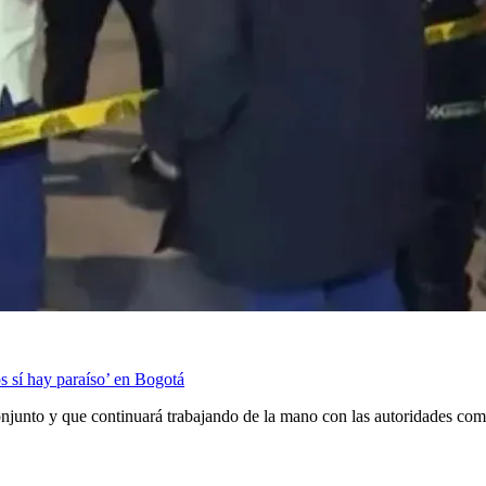
os sí hay paraíso’ en Bogotá
junto y que continuará trabajando de la mano con las autoridades compe