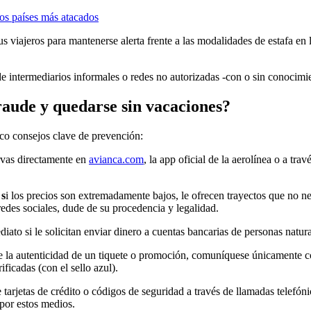
los países más atacados
s viajeros para mantenerse alerta frente a las modalidades de estafa en
de intermediarios informales o redes no autorizadas -con o sin conocimie
raude y quedarse sin vacaciones?
nco consejos clave de prevención:
rvas directamente en
avianca.com
, la app oficial de la aerolínea o a tr
 s
i los precios son extremadamente bajos, le ofrecen trayectos que no n
edes sociales, dude de su procedencia y legalidad.
iato si le solicitan enviar dinero a cuentas bancarias de personas natur
 la autenticidad de un tiquete o promoción, comuníquese únicamente con 
ficadas (con el sello azul).
 tarjetas de crédito o códigos de seguridad a través de llamadas telefón
 por estos medios.