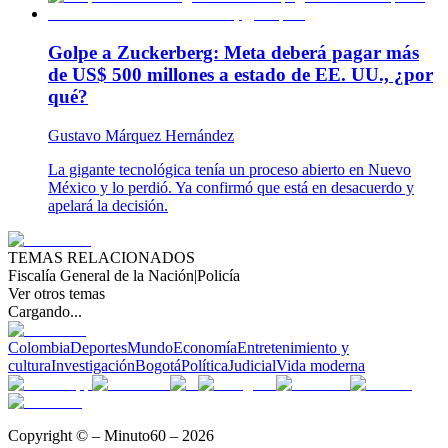
Golpe a Zuckerberg: Meta deberá pagar más
de US$ 500 millones a estado de EE. UU., ¿por
qué?
Gustavo Márquez Hernández
La gigante tecnológica tenía un proceso abierto en Nuevo
México y lo perdió. Ya confirmó que está en desacuerdo y
apelará la decisión.
TEMAS RELACIONADOS
Fiscalía General de la Nación
|
Policía
Ver otros temas
Cargando...
Colombia
Deportes
Mundo
Economía
Entretenimiento y
cultura
Investigación
Bogotá
Política
Judicial
Vida moderna
Copyright © – Minuto60 – 2026