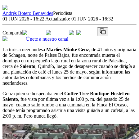
Andrés Botero Benavides
Periodista
01 JUN 2026 - 16:22
|
Actualizado:
01 JUN 2026 - 16:32
Compartir
Únete a nuestro canal
La turista neerlandesa
Marlies Minke Genz
, de 41 años y originaria
de Schagen, norte de Países Bajos, fue encontrada muerta el
domingo en un pequeño lago rural en la zona rural de Palestina,
cerca de
Salento
, Quindío, luego de desaparecer cuando se dirigía a
una plantación de café el lunes 25 de mayo, según informaron las
autoridades colombianas y los medios de comunicación
neerlandeses.
Genz quien se hospedaba en el
Coffee Tree Boutique Hostel en
Salento
, fue vista por última vez a la 1:00 p. m. del pasado 25 de
mayo, cuando salió rumbo a una caminata en la Finca El Ocaso,
donde tenía programado asistir a una visita guiada a un cafetal, a las
2:00 p. m. Pero nunca llegó.