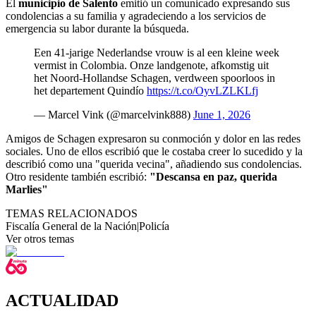
El
municipio de Salento
emitió un comunicado expresando sus
condolencias a su familia y agradeciendo a los servicios de
emergencia su labor durante la búsqueda.
Een 41-jarige Nederlandse vrouw is al een kleine week
vermist in Colombia. Onze landgenote, afkomstig uit
het Noord-Hollandse Schagen, verdween spoorloos in
het departement Quindío
https://t.co/OyvLZLKLfj
— Marcel Vink (@marcelvink888)
June 1, 2026
Amigos de Schagen expresaron su conmoción y dolor en las redes
sociales. Uno de ellos escribió que le costaba creer lo sucedido y la
describió como una "querida vecina", añadiendo sus condolencias.
Otro residente también escribió:
"Descansa en paz, querida
Marlies"
TEMAS RELACIONADOS
Fiscalía General de la Nación
|
Policía
Ver otros temas
ACTUALIDAD