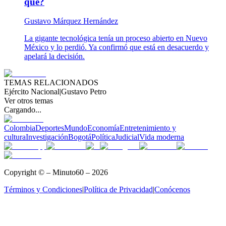
qué?
Gustavo Márquez Hernández
La gigante tecnológica tenía un proceso abierto en Nuevo
México y lo perdió. Ya confirmó que está en desacuerdo y
apelará la decisión.
TEMAS RELACIONADOS
Ejército Nacional
|
Gustavo Petro
Ver otros temas
Cargando...
Colombia
Deportes
Mundo
Economía
Entretenimiento y
cultura
Investigación
Bogotá
Política
Judicial
Vida moderna
Copyright © – Minuto60 – 2026
Términos y Condiciones
|
Política de Privacidad
|
Conócenos