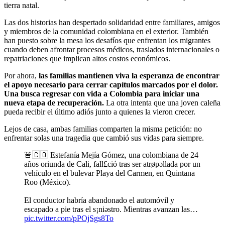
tierra natal.
Las dos historias han despertado solidaridad entre familiares, amigos
y miembros de la comunidad colombiana en el exterior. También
han puesto sobre la mesa los desafíos que enfrentan los migrantes
cuando deben afrontar procesos médicos, traslados internacionales o
repatriaciones que implican altos costos económicos.
Por ahora,
las familias mantienen viva la esperanza de encontrar
el apoyo necesario para cerrar capítulos marcados por el dolor.
Una busca regresar con vida a Colombia para iniciar una
nueva etapa de recuperación.
La otra intenta que una joven caleña
pueda recibir el último adiós junto a quienes la vieron crecer.
Lejos de casa, ambas familias comparten la misma petición: no
enfrentar solas una tragedia que cambió sus vidas para siempre.
🚨🇨🇴 Estefanía Mejía Gómez, una colombiana de 24
años oriunda de Cali, fall£ció tras ser atrøpəllada por un
vehículo en el bulevar Playa del Carmen, en Quintana
Roo (México).
El conductor habría abandonado el automóvil y
escapado a pie tras el s¡niəstro. Mientras avanzan las…
pic.twitter.com/pPOjSgs8To