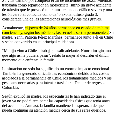
Su vida cambió por completo el 26 de diciembre de 2025. Mientras
trabajaba como repartidor en motocicleta, sufrió un grave accidente
de tránsito que le provocó un trauma craneoencefálico severo y una
lesión cerebral conocida como daño axonal difuso grado 3,
considerada una de las afectaciones neurológicas más graves.
Actualmente,
el joven de 24 años permanece en estado de mínima
conciencia y, según los médicos, las secuelas serían permanentes.
Su
madre, Yenni Patricia Pérez Martínez, permanece junto a él en Chile
y se ha convertido en su principal cuidadora.
“Mi hijo vino a Chile a trabajar, a salir adelante. Nunca imaginamos
que algo así le pudiera pasar”, relató la mujer al describir el difícil
momento que enfrenta la familia.
La situación no solo ha significado un enorme impacto emocional.
También ha generado dificultades económicas debido a los costos
asociados a la permanencia en Chile, los tratamientos médicos y las
gestiones necesarias para intentar trasladar a Deiner de regreso a
Colombia.
Según explicó su madre, los especialistas le han indicado que el
joven ya no podrá recuperar las capacidades físicas que tenía antes
del accidente. Aun así, la familia mantiene la esperanza de que
pueda continuar su atención médica cerca de sus seres queridos.