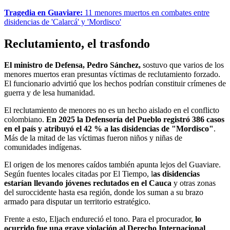
Tragedia en Guaviare:
11 menores muertos en combates entre
disidencias de 'Calarcá' y 'Mordisco'
Reclutamiento, el trasfondo
El ministro de Defensa, Pedro Sánchez,
sostuvo que varios de los
menores muertos eran presuntas víctimas de reclutamiento forzado.
El funcionario advirtió que los hechos podrían constituir crímenes de
guerra y de lesa humanidad.
El reclutamiento de menores no es un hecho aislado en el conflicto
colombiano.
En 2025 la Defensoría del Pueblo registró 386 casos
en el país y atribuyó el 42 % a las disidencias de "Mordisco"
.
Más de la mitad de las víctimas fueron niños y niñas de
comunidades indígenas.
El origen de los menores caídos también apunta lejos del Guaviare.
Según fuentes locales citadas por El Tiempo, l
as disidencias
estarían llevando jóvenes reclutados en el Cauca
y otras zonas
del suroccidente hasta esa región, donde los suman a su brazo
armado para disputar un territorio estratégico.
Frente a esto, Eljach endureció el tono. Para el procurador,
lo
ocurrido fue una grave violación al Derecho Internacional