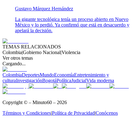
Gustavo Márquez Hernández
La gigante tecnológica tenía un proceso abierto en Nuevo
México y lo perdió. Ya confirmó que está en desacuerdo y
apelará la decisión.
TEMAS RELACIONADOS
Colombia
|
Gobierno Nacional
|
Violencia
Ver otros temas
Cargando...
Colombia
Deportes
Mundo
Economía
Entretenimiento y
cultura
Investigación
Bogotá
Política
Judicial
Vida moderna
Copyright © – Minuto60 – 2026
Términos y Condiciones
|
Política de Privacidad
|
Conócenos