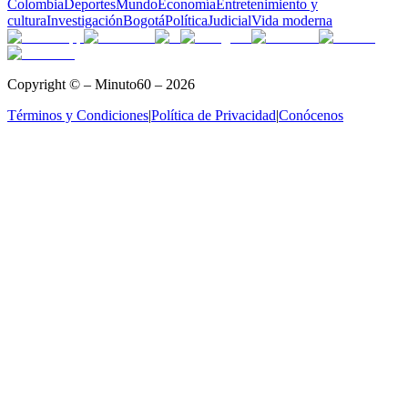
Colombia
Deportes
Mundo
Economía
Entretenimiento y
cultura
Investigación
Bogotá
Política
Judicial
Vida moderna
Copyright © – Minuto60 – 2026
Términos y Condiciones
|
Política de Privacidad
|
Conócenos