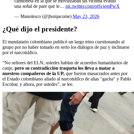
camioneta en la que se movilizaban las víctima evadió
una señal de pare que le…
pic.twitter.com/otScjemPwX
— Manolesco (@jhonjacome)
May 23, 2026
¿Qué dijo el presidente?
El mandatario colombiano publicó un largo trino cuestionando al
grupo por no haber tomado en serio los diálogos de paz y inclinarse
por el narcotráfico.
“No señores del ELN, ustedes hablan de acuerdos humanitarios de
canje,
pero su contradicción traqueta los lleva a matar a
nuestros compañeros de la UP,
que fueron masacrados antes por
el Estado colombiano aliado al narcotráfico de alias "gacha" y Pablo
Escobar, y ahora, por ustedes”, se lee.