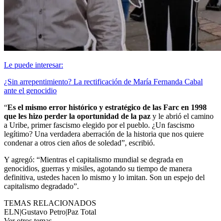
Le puede interesar:
¿Sin arrepentimiento? La rectificación de María Fernanda Cabal
ante el genocidio
“
Es el mismo error histórico y estratégico de las Farc en 1998
que les hizo perder la oportunidad de la paz
y le abrió el camino
a Uribe, primer fascismo elegido por el pueblo. ¿Un fascismo
legítimo? Una verdadera aberración de la historia que nos quiere
condenar a otros cien años de soledad”, escribió.
Y agregó: “Mientras el capitalismo mundial se degrada en
genocidios, guerras y misiles, agotando su tiempo de manera
definitiva, ustedes hacen lo mismo y lo imitan. Son un espejo del
capitalismo degradado”.
TEMAS RELACIONADOS
ELN
|
Gustavo Petro
|
Paz Total
Ver otros temas