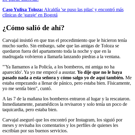
Caso Yulixa Toloza:
Alcaldía 'se puso las pilas' y encontró más
clínicas de 'garaje' en Bogotá
¿Cómo salió de ahí?
Carvajal insistió en que tras el procedimiento que le hicieron tenía
mucho sueño. Sin embargo, sabe que las amigas de Toloza se
quedaron fuera del apartamento toda la noche y que en la
madrugada volvieron a llamarla lanzando piedras a la ventana.
"'Ya llamamos a la Policía, a los bomberos, mi amiga no ha
aparecido'. Ya yo me empecé a asustar.
Yo dije que no le haya
pasado nada a esta señora y cómo salgo yo de aquí también.
Me
estaba empezando a llenar de pánico, pero estaba bien. Físicamente,
yo me sentía bien", cuntó.
A las 7 de la mañana los bomberos entraron al lugar y la rescataron.
Inmediatamente, paramédicos la revisaron y solo tenía un poco de
taquicardia, pero estaba bien.
Carvajal aseguró que los encontró por Instagram, los siguió por
meses y revisaba los comentarios y los perfiles de quienes les
escribían por sus buenos servicios.