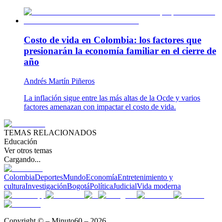
Costo de vida en Colombia: los factores que
presionarán la economía familiar en el cierre de
año
Andrés Martín Piñeros
La inflación sigue entre las más altas de la Ocde y varios
factores amenazan con impactar el costo de vida.
TEMAS RELACIONADOS
Educación
Ver otros temas
Cargando...
Colombia
Deportes
Mundo
Economía
Entretenimiento y
cultura
Investigación
Bogotá
Política
Judicial
Vida moderna
Copyright © – Minuto60 – 2026