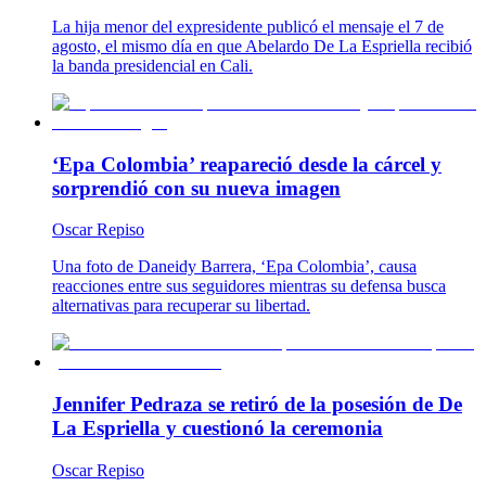
La hija menor del expresidente publicó el mensaje el 7 de
agosto, el mismo día en que Abelardo De La Espriella recibió
la banda presidencial en Cali.
‘Epa Colombia’ reapareció desde la cárcel y
sorprendió con su nueva imagen
Oscar Repiso
Una foto de Daneidy Barrera, ‘Epa Colombia’, causa
reacciones entre sus seguidores mientras su defensa busca
alternativas para recuperar su libertad.
Jennifer Pedraza se retiró de la posesión de De
La Espriella y cuestionó la ceremonia
Oscar Repiso