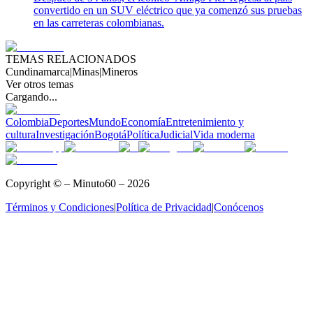
convertido en un SUV eléctrico que ya comenzó sus pruebas
en las carreteras colombianas.
TEMAS RELACIONADOS
Cundinamarca
|
Minas
|
Mineros
Ver otros temas
Cargando...
Colombia
Deportes
Mundo
Economía
Entretenimiento y
cultura
Investigación
Bogotá
Política
Judicial
Vida moderna
Copyright © – Minuto60 – 2026
Términos y Condiciones
|
Política de Privacidad
|
Conócenos