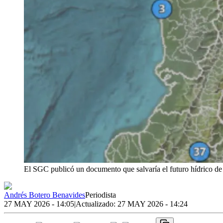
El SGC publicó un documento que salvaría el futuro hídrico de
Andrés Botero Benavides
Periodista
27 MAY 2026 - 14:05
|
Actualizado:
27 MAY 2026 - 14:24