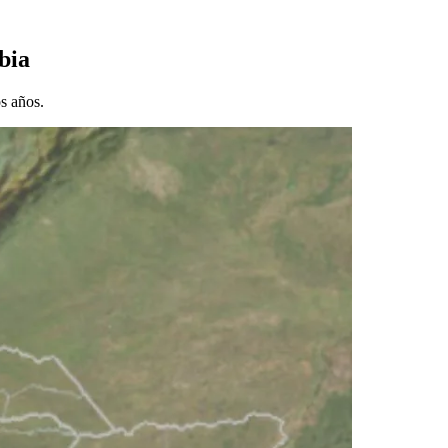
bia
s años.