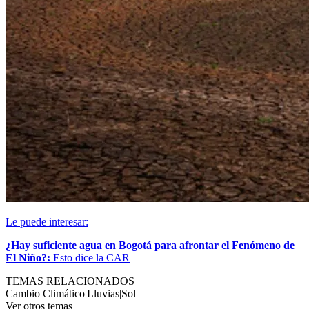
Le puede interesar:
¿Hay suficiente agua en Bogotá para afrontar el Fenómeno de
El Niño?:
Esto dice la CAR
TEMAS RELACIONADOS
Cambio Climático
|
Lluvias
|
Sol
Ver otros temas