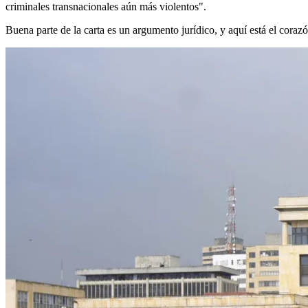
criminales transnacionales aún más violentos".
Buena parte de la carta es un argumento jurídico, y aquí está el coraz