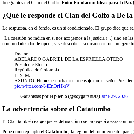
Integrantes del Clan del Golfo.
Foto: Fundación Ideas para la Paz 
¿Qué le responde el Clan del Golfo a De la
La respuesta, en el fondo, es un sí condicionado. El grupo dice que sa
"La cuestión no radica en si nos acogemos a la justicia (...) sino en l
comunidades donde opera, y se describe a sí mismo como "un ejército d
Doctor
ABELARDO GABRIEL DE LA ESPRIELLA OTERO
Presidente Electo
República de Colombia
E. S. M.
ASUNTO: Hemos escuchado el mensaje que el señor Presidente el
pic.twitter.com/64EnQrHkrV
— Gaitanistas por el pueblo (@soygaitanista)
June 29, 2026
La advertencia sobre el Catatumbo
El Clan también exige que se defina cómo se protegerá a esas comunidad
Pone como ejemplo el
Catatumbo
, la región del nororiente del país