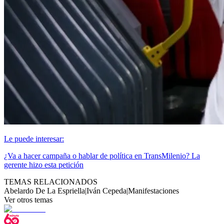
Le puede interesar:
¿Va a hacer campaña o hablar de política en TransMilenio? La
gerente hizo esta petición
TEMAS RELACIONADOS
Abelardo De La Espriella
|
Iván Cepeda
|
Manifestaciones
Ver otros temas