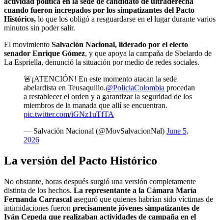
actividad política en la sede de candidato de ultraderecha
cuando fueron increpados por los simpatizantes del Pacto
Histórico,
lo que los obligó a resguardarse en el lugar durante varios
minutos sin poder salir.
El movimiento
Salvación Nacional, liderado por el electo
senador Enrique Gómez
, y que apoya la campaña de Sbelardo de
La Espriella, denunció la situación por medio de redes sociales.
🚨¡ATENCIÓN! En este momento atacan la sede
abelardista en Teusaquillo.
@PoliciaColombia
procedan
a restablecer el orden y a garantizar la seguridad de los
miembros de la manada que allí se encuentran.
pic.twitter.com/iGNz1uTfTA
— Salvación Nacional (@MovSalvacionNal)
June 5,
2026
La versión del Pacto Histórico
No obstante, horas después surgió una versión completamente
distinta de los hechos.
La representante a la Cámara María
Fernanda Carrascal
aseguró que quienes habrían sido víctimas de
intimidaciones fueron
precisamente jóvenes simpatizantes de
Iván Cepeda que realizaban actividades de campaña en el