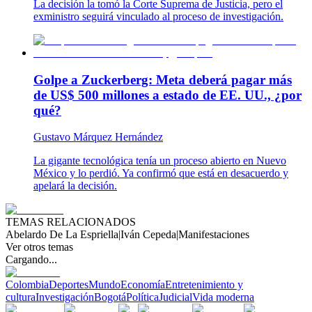
La decisión la tomó la Corte Suprema de Justicia, pero el
exministro seguirá vinculado al proceso de investigación.
Golpe a Zuckerberg: Meta deberá pagar más
de US$ 500 millones a estado de EE. UU., ¿por
qué?
Gustavo Márquez Hernández
La gigante tecnológica tenía un proceso abierto en Nuevo
México y lo perdió. Ya confirmó que está en desacuerdo y
apelará la decisión.
TEMAS RELACIONADOS
Abelardo De La Espriella
|
Iván Cepeda
|
Manifestaciones
Ver otros temas
Cargando...
Colombia
Deportes
Mundo
Economía
Entretenimiento y
cultura
Investigación
Bogotá
Política
Judicial
Vida moderna