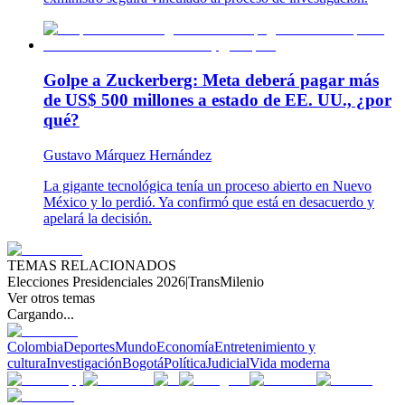
Golpe a Zuckerberg: Meta deberá pagar más
de US$ 500 millones a estado de EE. UU., ¿por
qué?
Gustavo Márquez Hernández
La gigante tecnológica tenía un proceso abierto en Nuevo
México y lo perdió. Ya confirmó que está en desacuerdo y
apelará la decisión.
TEMAS RELACIONADOS
Elecciones Presidenciales 2026
|
TransMilenio
Ver otros temas
Cargando...
Colombia
Deportes
Mundo
Economía
Entretenimiento y
cultura
Investigación
Bogotá
Política
Judicial
Vida moderna