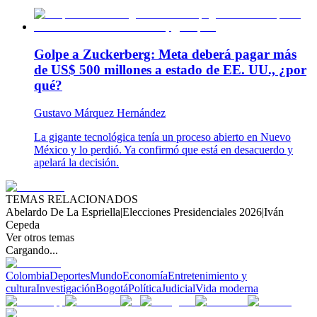
Golpe a Zuckerberg: Meta deberá pagar más
de US$ 500 millones a estado de EE. UU., ¿por
qué?
Gustavo Márquez Hernández
La gigante tecnológica tenía un proceso abierto en Nuevo
México y lo perdió. Ya confirmó que está en desacuerdo y
apelará la decisión.
TEMAS RELACIONADOS
Abelardo De La Espriella
|
Elecciones Presidenciales 2026
|
Iván
Cepeda
Ver otros temas
Cargando...
Colombia
Deportes
Mundo
Economía
Entretenimiento y
cultura
Investigación
Bogotá
Política
Judicial
Vida moderna