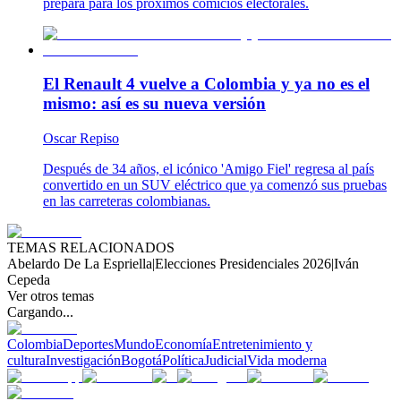
prepara para los próximos comicios electorales.
El Renault 4 vuelve a Colombia y ya no es el
mismo: así es su nueva versión
Oscar Repiso
Después de 34 años, el icónico 'Amigo Fiel' regresa al país
convertido en un SUV eléctrico que ya comenzó sus pruebas
en las carreteras colombianas.
TEMAS RELACIONADOS
Abelardo De La Espriella
|
Elecciones Presidenciales 2026
|
Iván
Cepeda
Ver otros temas
Cargando...
Colombia
Deportes
Mundo
Economía
Entretenimiento y
cultura
Investigación
Bogotá
Política
Judicial
Vida moderna