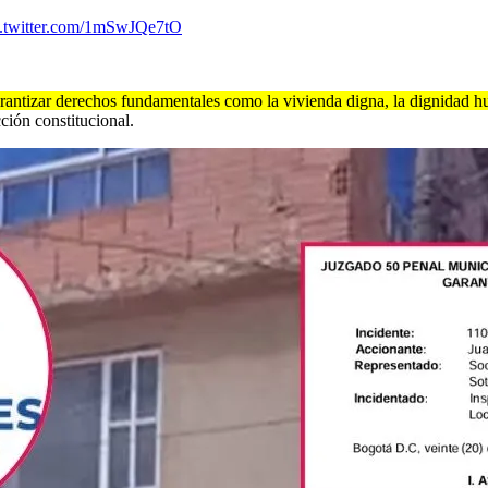
c.twitter.com/1mSwJQe7tO
arantizar derechos fundamentales como la vivienda digna, la dignidad hu
ción constitucional.