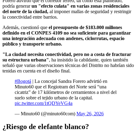
Forero advirtió que el corredor férreo, tal como está planteado,
podría generar
un "efecto culata" en varias zonas residenciales
del norte de la ciudad,
al imponer mallas de seguridad y restringir
la conectividad entre barrios.
Además, cuestionó que
el presupuesto de $183.000 millones
definido en el CONPES 4109 no sea suficiente para garantizar
una integración adecuada con andenes, ciclorrutas, espacio
público y transporte urbano.
"La ciudad necesita conectividad, pero no a costa de fracturar
su estructura urbana"
, ha insistido la cabildante, quien también
señaló que varias observaciones técnicas del Distrito no habrían sido
tenidas en cuenta en el diseño final.
#Bogotá
| La concejal Sandra Forero advirtió en
Minuto60 que el Regiotram del Norte será “una
cicatriz” de 17 kilómetros de cerramientos a nivel del
suelo sobre el tejido urbano de la capital.
pic.twitter.com/1tQDYeVG4a
— Minuto60 (@minuto60com)
May 26, 2026
¿Riesgo de elefante blanco?