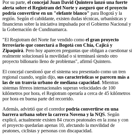
Por su parte,
el concejal Juan David Quintero lanzó una fuerte
alerta sobre el Regiotram del Norte y aseguró que el proyecto
podría convertirse en un "elefante blanco"
para Bogotá y la
región. Según el cabildante, existen dudas técnicas, urbanísticas y
financieras sobre la iniciativa impulsada por el Gobierno Nacional y
la Gobernación de Cundinamarca.
"El Regiotram del Norte fue vendido como
el gran proyecto
ferroviario que conectará a Bogotá con Chía, Cajicá y
Zipaquirá
. Pero hoy aparecen preguntas que obligan a cuestionar si
realmente solucionará la movilidad o si terminará siendo otro
proyecto billonario lleno de problemas", afirmó Quintero.
El concejal cuestionó que el sistema sea presentado como un tren
regional cuando, según dijo,
sus características se parecen más a
las de un tranvía urbano de mediana capacidad
. Mientras
sistemas férreos internacionales superan velocidades de 100
kilómetros por hora, el Regiotram operaría a cerca de 45 kilómetros
por hora en buena parte del recorrido.
Además, advirtió que el corredor
podría convertirse en una
barrera urbana sobre la carrera Novena y la NQS
. Según
explicó, actualmente existen 84 cruces peatonales en la zona y con
el proyecto quedarían apenas 10, afectando la movilidad de
peatones, ciclistas y personas con discapacidad.