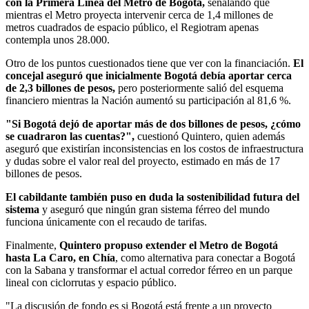
con la Primera Línea del Metro de Bogotá,
señalando que
mientras el Metro proyecta intervenir cerca de 1,4 millones de
metros cuadrados de espacio público, el Regiotram apenas
contempla unos 28.000.
Otro de los puntos cuestionados tiene que ver con la financiación.
El
concejal aseguró que inicialmente Bogotá debía aportar cerca
de 2,3 billones de pesos,
pero posteriormente salió del esquema
financiero mientras la Nación aumentó su participación al 81,6 %.
"Si Bogotá dejó de aportar más de dos billones de pesos, ¿cómo
se cuadraron las cuentas?",
cuestionó Quintero, quien además
aseguró que existirían inconsistencias en los costos de infraestructura
y dudas sobre el valor real del proyecto, estimado en más de 17
billones de pesos.
El cabildante también puso en duda la sostenibilidad futura del
sistema
y aseguró que ningún gran sistema férreo del mundo
funciona únicamente con el recaudo de tarifas.
Finalmente,
Quintero propuso extender el Metro de Bogotá
hasta La Caro, en Chía
, como alternativa para conectar a Bogotá
con la Sabana y transformar el actual corredor férreo en un parque
lineal con ciclorrutas y espacio público.
"La discusión de fondo es si Bogotá está frente a un proyecto