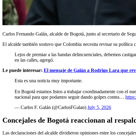
Carlos Fernando Galán, alcalde de Bogotá, junto al secretario de Segur
El alcalde también sostuvo que Colombia necesita revisar su política c
Lejos de premiar a las bandas delincuenciales, debemos castigar
en las calles, agregó.
Le puede interesar:
El mensaje de Galán a Rodrigo Lara que reviv
Esta es una noticia muy importante.
En Bogotá estamos listos a trabajar coordinadamente con el nue
nacional para que podamos seguir dando golpes contra…
http
— Carlos F. Galán (@CarlosFGalan)
July 5, 2026
Concejales de Bogotá reaccionan al respal
Las declaraciones del alcalde dividieron opiniones entre los concejales