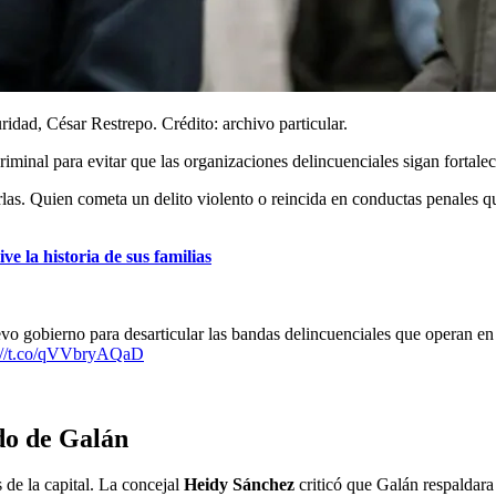
idad, César Restrepo. Crédito: archivo particular.
riminal para evitar que las organizaciones delincuenciales sigan fortale
las. Quien cometa un delito violento o reincida en conductas penales que
e la historia de sus familias
vo gobierno para desarticular las bandas delincuenciales que operan en
s://t.co/qVVbryAQaD
do de Galán
 de la capital. La concejal
Heidy Sánchez
criticó que Galán respaldara