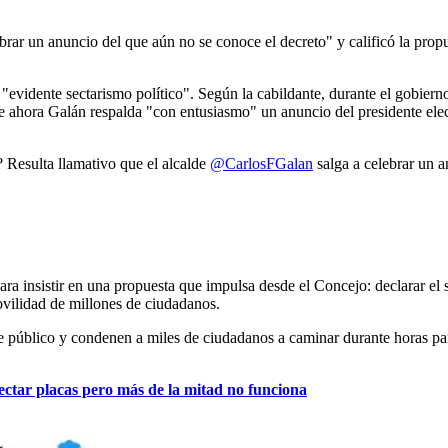
lebrar un anuncio del que aún no se conoce el decreto" y calificó la pr
"evidente sectarismo político". Según la cabildante, durante el gobiern
 que ahora Galán respalda "con entusiasmo" un anuncio del presidente el
 Resulta llamativo que el alcalde
@CarlosFGalan
salga a celebrar un 
ra insistir en una propuesta que impulsa desde el Concejo: declarar e
ovilidad de millones de ciudadanos.
úblico y condenen a miles de ciudadanos a caminar durante horas para ll
ectar placas pero más de la mitad no funciona