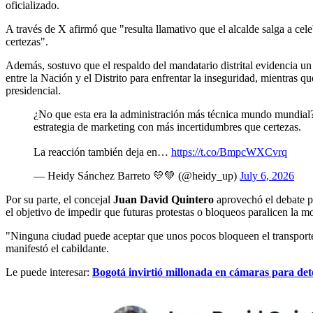
oficializado.
A través de X afirmó que "resulta llamativo que el alcalde salga a ce
certezas".
Además, sostuvo que el respaldo del mandatario distrital evidencia un 
entre la Nación y el Distrito para enfrentar la inseguridad, mientras
presidencial.
¿No que esta era la administración más técnica mundo mundial?
estrategia de marketing con más incertidumbres que certezas.
La reacción también deja en…
https://t.co/BmpcWXCvrq
— Heidy Sánchez Barreto 💛💚 (@heidy_up)
July 6, 2026
Por su parte, el concejal
Juan David Quintero
aprovechó el debate pa
el objetivo de impedir que futuras protestas o bloqueos paralicen la m
"Ninguna ciudad puede aceptar que unos pocos bloqueen el transporte p
manifestó el cabildante.
Le puede interesar:
Bogotá invirtió millonada en cámaras para det