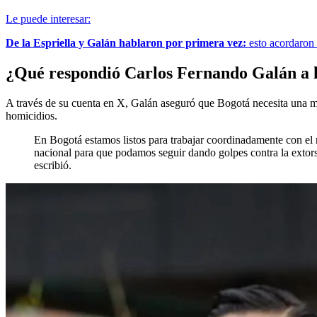
Le puede interesar:
De la Espriella y Galán hablaron por primera vez:
esto acordaron 
¿Qué respondió Carlos Fernando Galán a l
A través de su cuenta en X, Galán aseguró que Bogotá necesita una may
homicidios.
En Bogotá estamos listos para trabajar coordinadamente con el 
nacional para que podamos seguir dando golpes contra la extorsió
escribió.